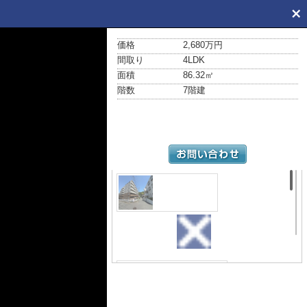
価格
2,680万円
間取り
4LDK
面積
86.32㎡
階数
7階建
外観
4階部分南西
の角部屋