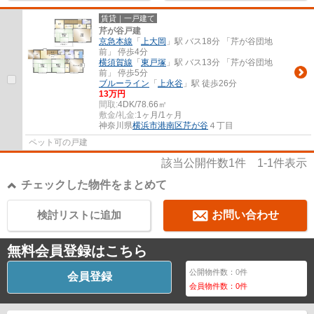
賃貸｜一戸建て
芹が谷戸建
京急本線
「
上大岡
」駅 バス18分 「芹が谷団地
前」 停歩4分
横須賀線
「
東戸塚
」駅 バス13分 「芹が谷団地
前」 停歩5分
ブルーライン
「
上永谷
」駅 徒歩26分
13万円
間取:
4DK/78.66㎡
敷金/礼金:
1ヶ月/1ヶ月
神奈川県
横浜市港南区
芹が谷
４丁目
ペット可の戸建
該当公開件数
1
件
1-1
件表示
チェックした物件をまとめて
検討リストに追加
お問い合わせ
無料会員登録はこちら
公開物件数：
0
件
会員登録
会員物件数：
0
件