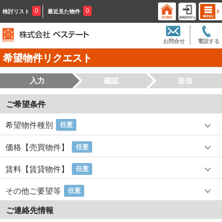
0
0
検討リスト
最近見た物件
お問合せ
電話する
希望物件リクエスト
入力
確認
送信
ご希望条件
希望物件種別
任意
価格【売買物件】
任意
賃料【賃貸物件】
任意
その他ご要望等
任意
ご連絡先情報