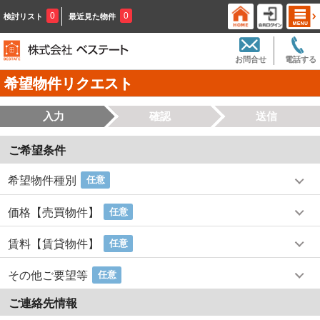
0
0
検討リスト
最近見た物件
お問合せ
電話する
希望物件リクエスト
入力
確認
送信
ご希望条件
希望物件種別
任意
価格【売買物件】
任意
賃料【賃貸物件】
任意
その他ご要望等
任意
ご連絡先情報