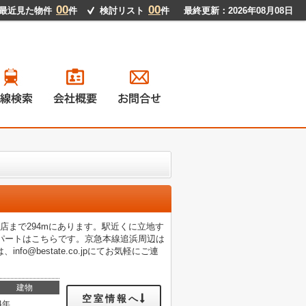
00
00
最近見た物件
件
検討リスト
件
最終更新：2026年08月08日
戸建て
ンション
地
貸物件
店まで294mにあります。駅近くに立地す
パートはこちらです。京急本線追浜周辺は
@bestate.co.jpにてお気軽にご連
建物
空室情報へ
4年