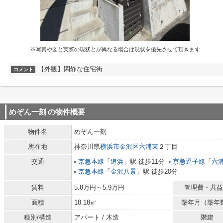
※写真や図と実際の現状とが異なる場合は現状を優先させて頂きます
【外観】閑静な住宅街
コメント
めぞん一刻
の物件概要
物件名
めぞん一刻
所在地
神奈川県
横浜市金沢区
六浦東
２丁目
交通
京急本線
「
追浜
」駅 徒歩11分
京急逗子線
「
六
京急本線
「
金沢八景
」駅 徒歩20分
賃料
5.8万円～5.9万円
管理費・共益
面積
18.18㎡
築年月（築年
種別/構造
アパート / 木造
階建