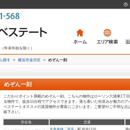
無休（年末年始を除く）
から探す
>
横浜市金沢区
>
めぞん一刻
一戸建て
マンション
土地
賃貸物件
一
マ
土
賃
めぞん一刻
こだわりポイント満載のめぞん一刻。こちらの物件はローソン六浦東1丁目
る物件で、徒歩11分程でアクセスできます。落ち着いた街並みが魅力のア
ベステートオススメの賃貸物件が豊富にございます。ご要望やご不明な点は、info
絡下さい。
所在地
交通
京急本線
「
追浜
」駅 徒歩11分
築