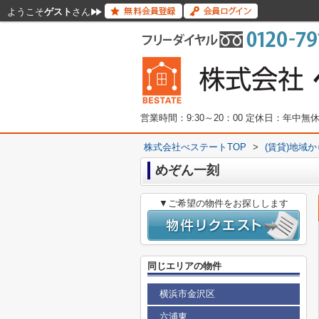
ようこそ
ゲスト
さん
営業時間：9:30～20：00 定休日：年中
株式会社べステートTOP
>
(賃貸)地域
めぞん一刻
▼ご希望の物件をお探しします
同じエリアの物件
横浜市金沢区
六浦東