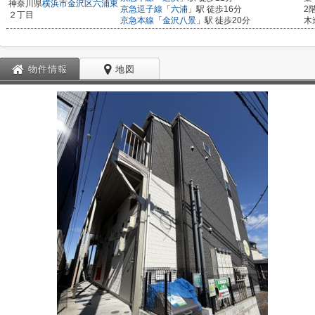
神奈川県
横浜市金沢区
六浦東
京急逗子線
「
六浦
」駅 徒歩16分
2
２丁目
京急本線
「
金沢八景
」駅 徒歩20分
木
物件情報
地図