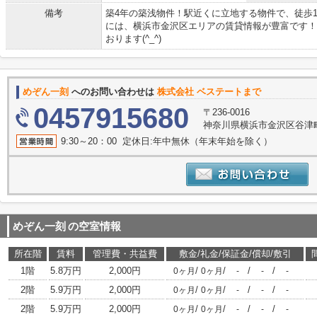
備考
築4年の築浅物件！駅近くに立地する物件で、徒歩
には、横浜市金沢区エリアの賃貸情報が豊富です！
おります(^_^)
めぞん一刻
へのお問い合わせは
株式会社 ベステートまで
0457915680
〒236-0016
神奈川県横浜市金沢区谷津町
9:30～20：00 定休日:年中無休（年末年始を除く）
めぞん一刻
の空室情報
所在階
賃料
管理費・共益費
敷金/礼金/保証金/償却/敷引
1階
5.8万円
2,000円
/
/
/
/
0ヶ月
0ヶ月
-
-
-
2階
5.9万円
2,000円
/
/
/
/
0ヶ月
0ヶ月
-
-
-
2階
5.9万円
2,000円
/
/
/
/
0ヶ月
0ヶ月
-
-
-