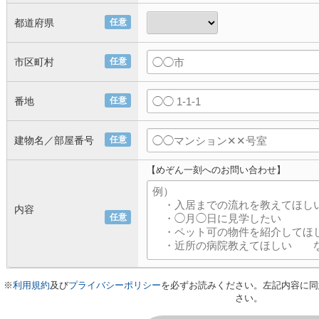
都道府県
任意
市区町村
任意
番地
任意
建物名／部屋番号
任意
【めぞん一刻へのお問い合わせ】
内容
任意
※
利用規約
及び
プライバシーポリシー
を必ずお読みください。左記内容に同
さい。