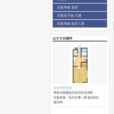
京急本線 追浜
京急逗子線 六浦
京急本線 金沢八景
おすすめ物件
ソメイテラス
神奈川県横浜市金沢区谷津町
京急本線「金沢文庫」駅 徒歩8分
築10年