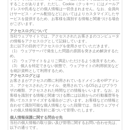
することがあります。ただし、Cookie（クッキー）にはメールア
ドレスや氏名などの個人情報は一切含まれません。なお、会員向
けサービス・メール配信などにおいてはよりカスタマイズしたサ
ービスを提供するため、お客様を識別する情報と関連づける場合
がございます。
アクセスログについて
当社ウェブサイトでは、アクセスされたお客さまのコンピュータ
の情報をアクセスログとして記録しています。
主に以下の目的でアクセスログを使用させていただきます。
（1） ウェブサーバで発生した問題の原因を突き止め解決するた
め。
（2） ウェブサイトをよりご満足いただけるよう改良するため。
（3） 個人を特定できない状態で、ウェブサイトの利用状況など
を統計資料として利用するため。
アクセスログとは
お客さまがアクセスの際に利用されているドメイン名やIPアドレ
ス、アクセスされたファイル、使用されているOSおよびブラウ
ザの種類、アクセスされた時間などの情報をいいます。なお、お
客様を識別する情報と関連づける際には以前からの行動履歴等を
用いてカスタマイズする場合がございます。お客様などの情報と
合わせて識別可能な個人情報となった段階では、当社ウェブサイ
トの個人情報保護方針に基づいて管理いたします。
個人情報保護に関する問合せ先
当社の個人情報の取り扱い及び管理に関するお問い合わせ先は、
以下の通りです。