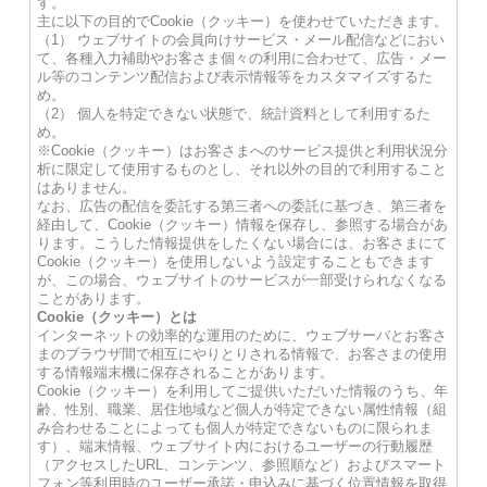
す。
主に以下の目的でCookie（クッキー）を使わせていただきます。
（1） ウェブサイトの会員向けサービス・メール配信などにおい
て、各種入力補助やお客さま個々の利用に合わせて、広告・メー
ル等のコンテンツ配信および表示情報等をカスタマイズするた
め。
（2） 個人を特定できない状態で、統計資料として利用するた
め。
※Cookie（クッキー）はお客さまへのサービス提供と利用状況分
析に限定して使用するものとし、それ以外の目的で利用すること
はありません。
なお、広告の配信を委託する第三者への委託に基づき、第三者を
経由して、Cookie（クッキー）情報を保存し、参照する場合があ
ります。こうした情報提供をしたくない場合には、お客さまにて
Cookie（クッキー）を使用しないよう設定することもできます
が、この場合、ウェブサイトのサービスが一部受けられなくなる
ことがあります。
Cookie（クッキー）とは
インターネットの効率的な運用のために、ウェブサーバとお客さ
まのブラウザ間で相互にやりとりされる情報で、お客さまの使用
する情報端末機に保存されることがあります。
Cookie（クッキー）を利用してご提供いただいた情報のうち、年
齢、性別、職業、居住地域など個人が特定できない属性情報（組
み合わせることによっても個人が特定できないものに限られま
す）、端末情報、ウェブサイト内におけるユーザーの行動履歴
（アクセスしたURL、コンテンツ、参照順など）およびスマート
フォン等利用時のユーザー承諾・申込みに基づく位置情報を取得