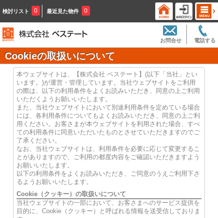
0
0
検討リスト
最近見た物件
お問合せ
電話する
Cookieの取扱いについて
本ウェブサイトは、【株式会社 ベステート】(以下「当社」とい
います。)が運営・管理しています。当社ウェブサイトをご利用
の際は、以下の利用条件をよくお読みいただき、同意の上ご利用
いただくようお願いいたします。
また、当社ウェブサイトにおいて別途利用条件を定めている場合
には、各利用条件についてもよくお読みいただき、同意の上ご利
用ください。お客さまが本ウェブサイトを利用された場合、すべ
ての利用条件に同意いただいたものとさせていただきますのでご
了承ください。
なお、当社ウェブサイトは、利用条件を必要に応じて変更するこ
とがありますので、ご利用の都度内容をご確認いただきますよう
お願いいたします。
以下の利用条件をよくお読みいただき、ご同意のうえご利用下さ
るようお願いいたします。
Cookie（クッキー）の取扱いについて
当社ウェブサイトの一部において、お客さまへのサービス提供を
目的に、Cookie（クッキー）と呼ばれる情報を送受信しておりま