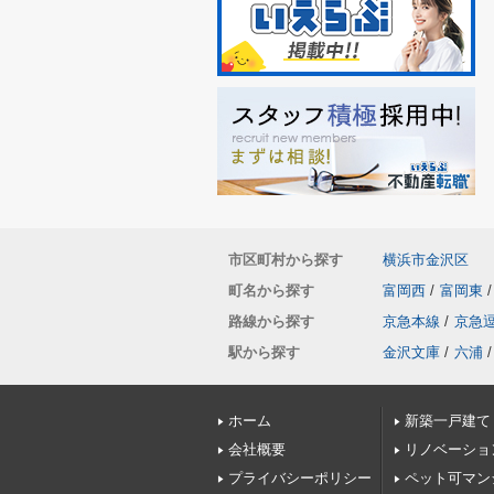
市区町村から探す
横浜市金沢区
町名から探す
富岡西
/
富岡東
/
路線から探す
京急本線
/
京急
駅から探す
金沢文庫
/
六浦
/
ホーム
新築一戸建て
会社概要
リノベーショ
プライバシーポリシー
ペット可マン