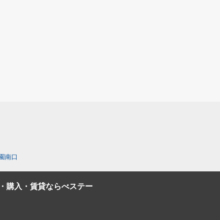
園南口
・購入・賃貸ならべステー