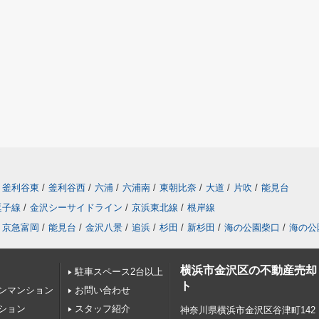
釜利谷東
/
釜利谷西
/
六浦
/
六浦南
/
東朝比奈
/
大道
/
片吹
/
能見台
逗子線
/
金沢シーサイドライン
/
京浜東北線
/
根岸線
京急富岡
/
能見台
/
金沢八景
/
追浜
/
杉田
/
新杉田
/
海の公園柴口
/
海の公
横浜市金沢区の不動産売却
駐車スペース2台以上
ト
ンマンション
お問い合わせ
ション
スタッフ紹介
神奈川県横浜市金沢区谷津町142