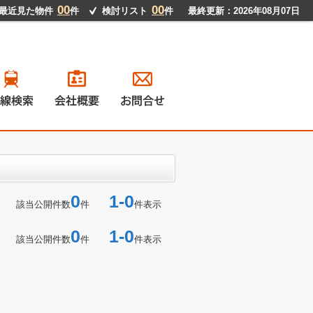
00
00
最近見た物件
件
検討リスト
件
最終更新：2026年08月07日
戸建て
ンション
地
貸物件
0
1-0
該当公開件数
件
件表示
0
1-0
該当公開件数
件
件表示