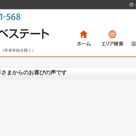
無休（年末年始を除く）
一戸建て
マンション
土地
賃貸物件
一
マ
土
賃
客さまからのお喜びの声です