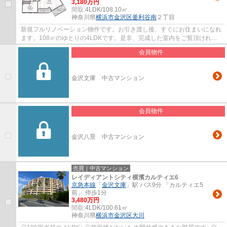
3,180万円
間取:
4LDK/108.10㎡
神奈川県
横浜市金沢区
釜利谷南
２丁目
新規フルリノベーション物件です。お引き渡し後、すぐにお住まいになれ
ます。108㎡のゆとりの4LDKです。是非、完成した室内をご覧頂ければ
と思います。
会員物件
金沢文庫 中古マンション
会員物件
金沢八景 中古マンション
売買｜中古マンション
レイディアントシティ横濱カルティエ6
京急本線
「
金沢文庫
」駅 バス9分 「カルティエ5
前」 停歩1分
3,480万円
間取:
4LDK/100.61㎡
神奈川県
横浜市金沢区
大川