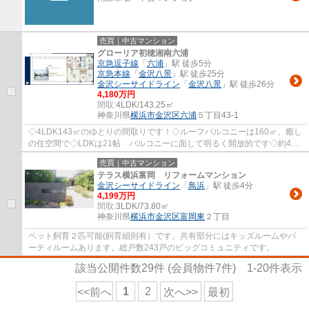
売買｜中古マンション
グローリア初穂湘南六浦
京急逗子線
「
六浦
」駅 徒歩5分
京急本線
「
金沢八景
」駅 徒歩25分
金沢シーサイドライン
「
金沢八景
」駅 徒歩26分
4,180万円
間取:
4LDK/143.25㎡
神奈川県
横浜市金沢区
六浦
５丁目43-1
◇4LDK143㎡のゆとりの間取りです！◇ルーフバルコニーは160㎡、癒し
の住空間で◇LDKは21帖 バルコニーに面して明るく開放的です◇約4.5
帖の土間収納やWICなど収納豊富です室内リノベーシ...
売買｜中古マンション
テラス横浜富岡 リフォームマンション
金沢シーサイドライン
「
鳥浜
」駅 徒歩4分
4,199万円
間取:
3LDK/73.80㎡
神奈川県
横浜市金沢区
富岡東
２丁目
ペット飼育２匹可能(飼育細則有）です。共有部分にはキッズルームやパ
ーティルームあります。総戸数243戸のビッグコミュニティです。
該当公開件数
29
件 (会員物件
7
件)
1-20
件表示
1
2
<<前へ
次へ>>
最初