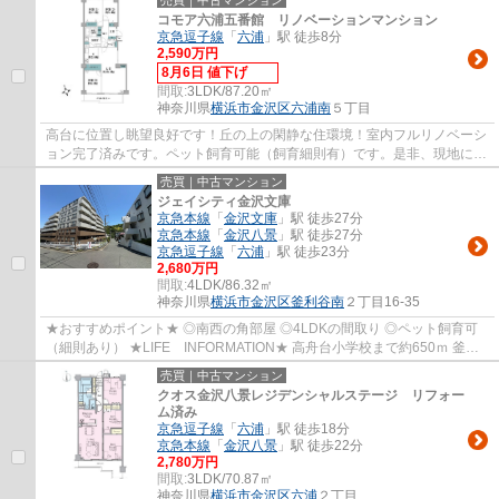
コモア六浦五番館 リノベーションマンション
京急逗子線
「
六浦
」駅 徒歩8分
2,590万円
8月6日 値下げ
間取:
3LDK/87.20㎡
神奈川県
横浜市金沢区
六浦南
５丁目
高台に位置し眺望良好です！丘の上の閑静な住環境！室内フルリノベーシ
ョン完了済みです。ペット飼育可能（飼育細則有）です。是非、現地にて
ご確認下さい。
売買｜中古マンション
ジェイシティ金沢文庫
京急本線
「
金沢文庫
」駅 徒歩27分
京急本線
「
金沢八景
」駅 徒歩27分
京急逗子線
「
六浦
」駅 徒歩23分
2,680万円
間取:
4LDK/86.32㎡
神奈川県
横浜市金沢区
釜利谷南
２丁目16-35
★おすすめポイント★ ◎南西の角部屋 ◎4LDKの間取り ◎ペット飼育可
（細則あり） ★LIFE INFORMATION★ 高舟台小学校まで約650ｍ 釜利
谷南小学校まで約550ｍ 釜利谷中学校まで約600ｍ
売買｜中古マンション
クオス金沢八景レジデンシャルステージ リフォー
ム済み
京急逗子線
「
六浦
」駅 徒歩18分
京急本線
「
金沢八景
」駅 徒歩22分
2,780万円
間取:
3LDK/70.87㎡
神奈川県
横浜市金沢区
六浦
２丁目