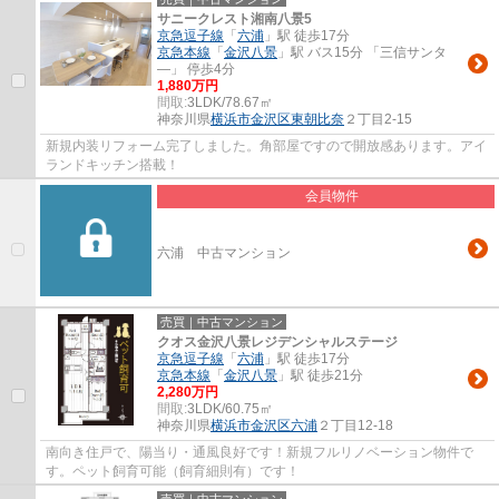
サニークレスト湘南八景5
京急逗子線
「
六浦
」駅 徒歩17分
京急本線
「
金沢八景
」駅 バス15分 「三信サンタ
―」 停歩4分
1,880万円
間取:
3LDK/78.67㎡
神奈川県
横浜市金沢区
東朝比奈
２丁目2-15
新規内装リフォーム完了しました。角部屋ですので開放感あります。アイ
ランドキッチン搭載！
会員物件
六浦 中古マンション
売買｜中古マンション
クオス金沢八景レジデンシャルステージ
京急逗子線
「
六浦
」駅 徒歩17分
京急本線
「
金沢八景
」駅 徒歩21分
2,280万円
間取:
3LDK/60.75㎡
神奈川県
横浜市金沢区
六浦
２丁目12-18
南向き住戸で、陽当り・通風良好です！新規フルリノベーション物件で
す。ペット飼育可能（飼育細則有）です！
売買｜中古マンション