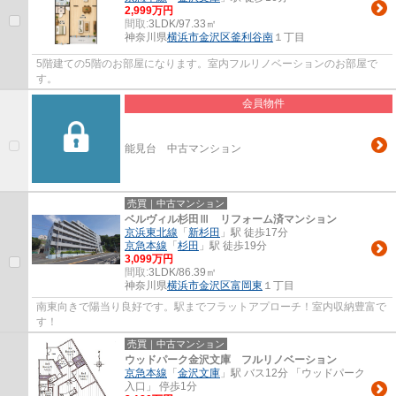
2,999万円
間取:
3LDK/97.33㎡
神奈川県
横浜市金沢区
釜利谷南
１丁目
5階建ての5階のお部屋になります。室内フルリノベーションのお部屋で
す。
会員物件
能見台 中古マンション
売買｜中古マンション
ベルヴィル杉田Ⅲ リフォーム済マンション
京浜東北線
「
新杉田
」駅 徒歩17分
京急本線
「
杉田
」駅 徒歩19分
3,099万円
間取:
3LDK/86.39㎡
神奈川県
横浜市金沢区
富岡東
１丁目
南東向きで陽当り良好です。駅までフラットアプローチ！室内収納豊富で
す！
売買｜中古マンション
ウッドパーク金沢文庫 フルリノベーション
京急本線
「
金沢文庫
」駅 バス12分 「ウッドパーク
入口」 停歩1分