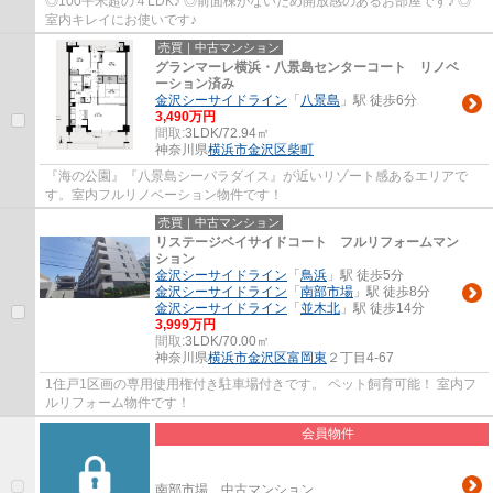
◎100平米超の４LDK♪ ◎前面棟がないため開放感のあるお部屋です♪ ◎
室内キレイにお使いです♪
売買｜中古マンション
グランマーレ横浜・八景島センターコート リノベ
ーション済み
金沢シーサイドライン
「
八景島
」駅 徒歩6分
3,490万円
間取:
3LDK/72.94㎡
神奈川県
横浜市金沢区
柴町
『海の公園』『八景島シーパラダイス』が近いリゾート感あるエリアで
す。室内フルリノベーション物件です！
売買｜中古マンション
リステージベイサイドコート フルリフォームマン
ション
金沢シーサイドライン
「
鳥浜
」駅 徒歩5分
金沢シーサイドライン
「
南部市場
」駅 徒歩8分
金沢シーサイドライン
「
並木北
」駅 徒歩14分
3,999万円
間取:
3LDK/70.00㎡
神奈川県
横浜市金沢区
富岡東
２丁目4-67
1住戸1区画の専用使用権付き駐車場付きです。 ペット飼育可能！ 室内フ
ルリフォーム物件です！
会員物件
南部市場 中古マンション