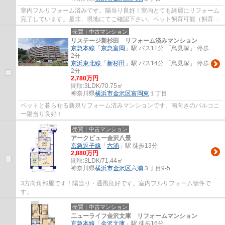
室内フルリフォーム済みです。陽当り良好！室内とても綺麗にリフォーム
完了しています。是非、現地にてご確認下さい。ペット飼育可能（飼育細
則有）です！
売買｜中古マンション
リステージ新杉田 リフォーム済みマンション
京急本線
「
京急富岡
」駅 バス11分 「鳥見塚」 停歩
2分
京浜東北線
「
新杉田
」駅 バス14分 「鳥見塚」 停歩
2分
2,780万円
間取:
3LDK/70.75㎡
神奈川県
横浜市金沢区
富岡東
１丁目
ペットと暮らせる新規リフォーム済みマンションです。南向きのバルコニ
ー陽当り良好！
売買｜中古マンション
アークビュー金沢八景
京急逗子線
「
六浦
」駅 徒歩13分
2,880万円
間取:
3LDK/71.44㎡
神奈川県
横浜市金沢区
六浦
３丁目9-5
3方向角部屋です！陽当り・通風良好です。室内フルリフォーム物件で
す。
売買｜中古マンション
二ューライフ金沢文庫 リフォームマンション
京急本線
「
金沢文庫
」駅 徒歩16分