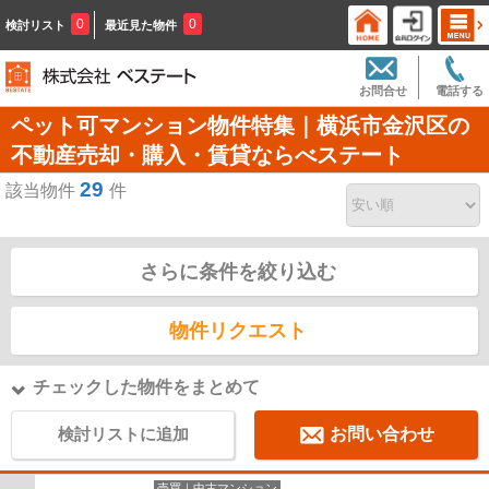
0
0
検討リスト
最近見た物件
お問合せ
電話する
ペット可マンション物件特集｜横浜市金沢区の
不動産売却・購入・賃貸ならべステート
29
該当物件
件
さらに条件を絞り込む
物件リクエスト
チェックした物件をまとめて
検討リストに追加
お問い合わせ
売買｜中古マンション