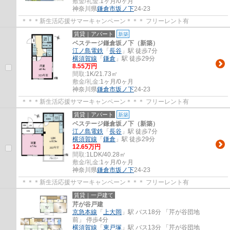
敷金/礼金:
1ヶ月/0ヶ月
神奈川県
鎌倉市
坂ノ下
24-23
＊＊＊新生活応援サマーキャンペーン＊＊＊ フリーレント有
賃貸｜アパート
新築
ベステージ鎌倉坂ノ下（新築）
江ノ島電鉄
「
長谷
」駅 徒歩7分
横須賀線
「
鎌倉
」駅 徒歩29分
8.55万円
間取:
1K/21.73㎡
敷金/礼金:
1ヶ月/0ヶ月
神奈川県
鎌倉市
坂ノ下
24-23
＊＊＊新生活応援サマーキャンペーン＊＊＊ フリーレント有
賃貸｜アパート
新築
ベステージ鎌倉坂ノ下（新築）
江ノ島電鉄
「
長谷
」駅 徒歩7分
横須賀線
「
鎌倉
」駅 徒歩29分
12.65万円
間取:
1LDK/40.28㎡
敷金/礼金:
1ヶ月/0ヶ月
神奈川県
鎌倉市
坂ノ下
24-23
＊＊＊新生活応援サマーキャンペーン＊＊＊ フリーレント有
賃貸｜一戸建て
芹が谷戸建
京急本線
「
上大岡
」駅 バス18分 「芹が谷団地
前」 停歩4分
横須賀線
「
東戸塚
」駅 バス13分 「芹が谷団地