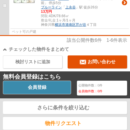
前」 停歩5分
ブルーライン
「
上永谷
」駅 徒歩26分
13万円
間取:
4DK/78.66㎡
敷金/礼金:
1ヶ月/1ヶ月
神奈川県
横浜市港南区
芹が谷
４丁目
ペット可の戸建
該当公開件数
6
件
1-6
件表示
チェックした物件をまとめて
検討リストに追加
お問い合わせ
無料会員登録はこちら
公開物件数：
0
件
会員登録
会員物件数：
0
件
さらに条件を絞り込む
物件リクエスト