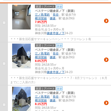
賃貸｜アパート
新築
ベステージ鎌倉坂ノ下（新築）
江ノ島電鉄
「
長谷
」駅 徒歩7分
横須賀線
「
鎌倉
」駅 徒歩29分
7.95万円
間取:
1K/18.55㎡
敷金/礼金:
1ヶ月/0ヶ月
神奈川県
鎌倉市
坂ノ下
24-23
＊＊＊新生活応援サマーキャンペーン＊＊＊ フリーレント有
賃貸｜アパート
新築
ベステージ鎌倉坂ノ下（新築）
江ノ島電鉄
「
長谷
」駅 徒歩7分
横須賀線
「
鎌倉
」駅 徒歩29分
8.05万円
間取:
1K/18.55㎡
敷金/礼金:
1ヶ月/0ヶ月
神奈川県
鎌倉市
坂ノ下
24-23
＊＊＊新生活応援サマーキャンペーン＊＊＊ 7・8月フリーレント （８月
までにご入居の方）
賃貸｜アパート
新築
ベステージ鎌倉坂ノ下（新築）
江ノ島電鉄
「
長谷
」駅 徒歩7分
横須賀線
「
鎌倉
」駅 徒歩29分
8.15万円
間取:
1K/18.55㎡