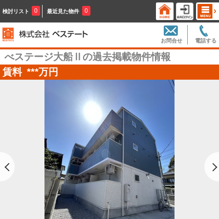
0
0
検討リスト
最近見た物件
お問合せ
電話する
べステージ大船Ⅱの過去掲載物件情報
賃料
***
万円