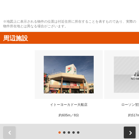
※地図上に表示される物件の位置は付近住所に所在することを表すものであり、実際の
物件所在地とは異なる場合がございます。
周辺施設
イトーヨーカドー大船店
ローソン笠
約605m／8分
約517
前