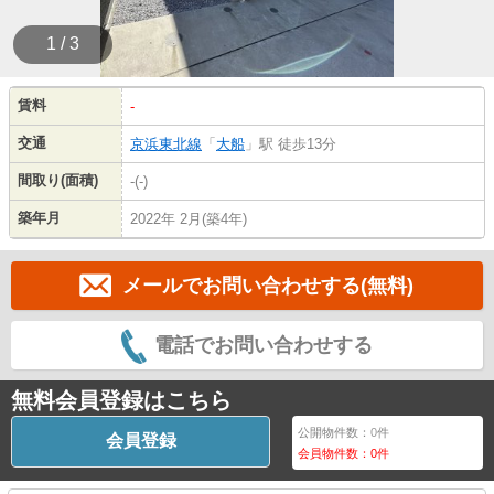
1 / 3
賃料
-
交通
京浜東北線
「
大船
」駅 徒歩13分
間取り(面積)
-(-)
築年月
2022年 2月(築4年)
メールでお問い合わせする(無料)
電話でお問い合わせする
無料会員登録はこちら
公開物件数：
0
件
会員登録
会員物件数：
0
件