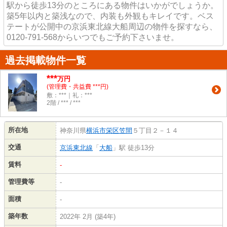
駅から徒歩13分のところにある物件はいかがでしょうか。
築5年以内と築浅なので、内装も外観もキレイです。ベス
テートが公開中の京浜東北線大船周辺の物件を探すなら、
0120-791-568からいつでもご予約下さいませ。
過去掲載物件一覧
***
万円
(管理費・共益費 ***円)
敷：***｜礼：***
2階 / *** / ***
所在地
神奈川県
横浜市栄区
笠間
５丁目２－１４
交通
京浜東北線
「
大船
」駅 徒歩13分
賃料
-
管理費等
-
面積
-
築年数
2022年 2月 (築4年)