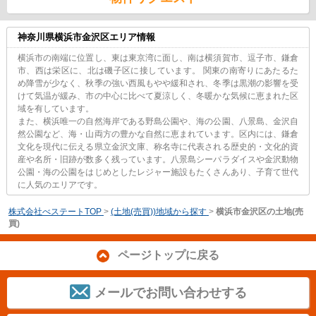
神奈川県横浜市金沢区エリア情報
横浜市の南端に位置し、東は東京湾に面し、南は横須賀市、逗子市、鎌倉
市、西は栄区に、北は磯子区に接しています。 関東の南寄りにあたるた
め降雪が少なく、秋季の強い西風もやや緩和され、冬季は黒潮の影響を受
けて気温が緩み、市の中心に比べて夏涼しく、冬暖かな気候に恵まれた区
域を有しています。
また、横浜唯一の自然海岸である野島公園や、海の公園、八景島、金沢自
然公園など、海・山両方の豊かな自然に恵まれています。区内には、鎌倉
文化を現代に伝える県立金沢文庫、称名寺に代表される歴史的・文化的資
産や名所・旧跡が数多く残っています。八景島シーパラダイスや金沢動物
公園・海の公園をはじめとしたレジャー施設もたくさんあり、子育て世代
に人気のエリアです。
株式会社べステートTOP
>
(土地(売買))地域から探す
>
横浜市金沢区の土地(売
買)
ページトップに戻る
メールでお問い合わせする