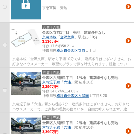
京急富岡 売地
売買｜売地
金沢区寺前1丁目 売地 建築条件なし
京急本線
「
金沢文庫
」駅 徒歩10分
3,130万円
坪数:
17.6坪/58.21㎡
神奈川県
横浜市金沢区
寺前
１丁目
京急本線「金沢文庫」駅から平坦10分です。建築条件はございません。お
好きなハウスメーカー、希望のプランで夢を叶えられます。建物について
ご相談承ります。
売買｜売地
金沢区六浦南1丁目 1号地 建築条件なし売地
京急逗子線
「
六浦
」駅 徒歩10分
3,390万円
坪数:
34.67坪/114.63㎡
神奈川県
横浜市金沢区
六浦南
１丁目8-28
京急逗子線「六浦」駅から徒歩7分！建築条件はございません。お好きな
ハウスメーカーで、ご家族の理想の住まいを、自由に叶えられます。建物
のご相談も承ります。
売買｜売地
金沢区六浦南1丁目 2号地 建築条件なし売地
京急逗子線
「
六浦
」駅 徒歩10分
3,390万円