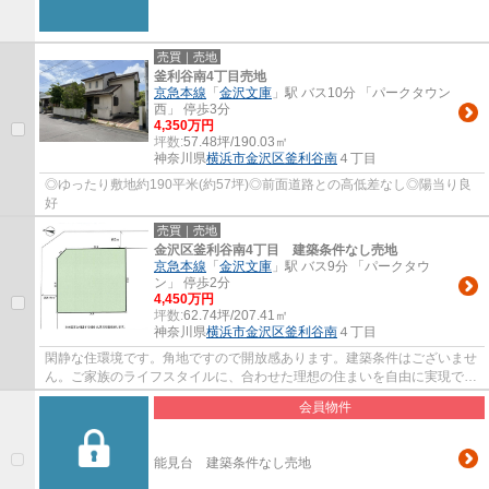
売買｜売地
釜利谷南4丁目売地
京急本線
「
金沢文庫
」駅 バス10分 「パークタウン
西」 停歩3分
4,350万円
坪数:
57.48坪/190.03㎡
神奈川県
横浜市金沢区
釜利谷南
４丁目
◎ゆったり敷地約190平米(約57坪)◎前面道路との高低差なし◎陽当り良
好
売買｜売地
金沢区釜利谷南4丁目 建築条件なし売地
京急本線
「
金沢文庫
」駅 バス9分 「パークタウ
ン」 停歩2分
4,450万円
坪数:
62.74坪/207.41㎡
神奈川県
横浜市金沢区
釜利谷南
４丁目
閑静な住環境です。角地ですので開放感あります。建築条件はございませ
ん。ご家族のライフスタイルに、合わせた理想の住まいを自由に実現でき
ます。
会員物件
能見台 建築条件なし売地