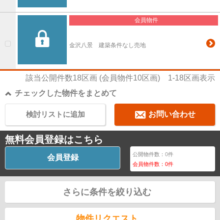
会員物件
金沢八景 建築条件なし売地
該当公開件数
18
区画 (会員物件
10
区画)
1-18
区画表示
チェックした物件をまとめて
検討リストに追加
お問い合わせ
無料会員登録はこちら
公開物件数：
0
件
会員登録
会員物件数：
0
件
さらに条件を絞り込む
物件リクエスト