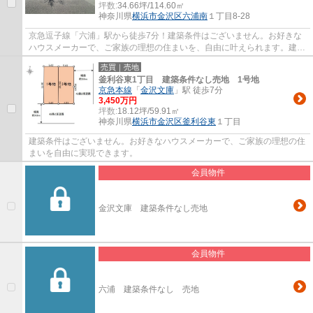
坪数:
34.66坪/114.60㎡
神奈川県
横浜市金沢区
六浦南
１丁目8-28
京急逗子線「六浦」駅から徒歩7分！建築条件はございません。お好きな
ハウスメーカーで、ご家族の理想の住まいを、自由に叶えられます。建物
のご相談も承ります。
売買｜売地
釜利谷東1丁目 建築条件なし売地 1号地
京急本線
「
金沢文庫
」駅 徒歩7分
3,450万円
坪数:
18.12坪/59.91㎡
神奈川県
横浜市金沢区
釜利谷東
１丁目
建築条件はございません。お好きなハウスメーカーで、ご家族の理想の住
まいを自由に実現できます。
会員物件
金沢文庫 建築条件なし売地
会員物件
六浦 建築条件なし 売地