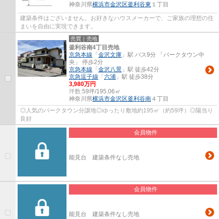
神奈川県
横浜市金沢区
釜利谷東
１丁目
建築条件はございません。お好きなハウスメーカーで、ご家族の理想の住
まいを自由に実現できます。
売買｜売地
釜利谷南4丁目売地
京急本線
「
金沢文庫
」駅 バス9分 「パークタウン中
央」 停歩2分
京急本線
「
金沢八景
」駅 徒歩42分
京急逗子線
「
六浦
」駅 徒歩38分
3,980万円
坪数:
59坪/195.06㎡
神奈川県
横浜市金沢区
釜利谷南
４丁目
◎人気のパークタウン分譲地◎ゆったり敷地約195㎡（約59坪）◎陽当り
良好
会員物件
能見台 建築条件なし売地
会員物件
能見台 建築条件なし売地