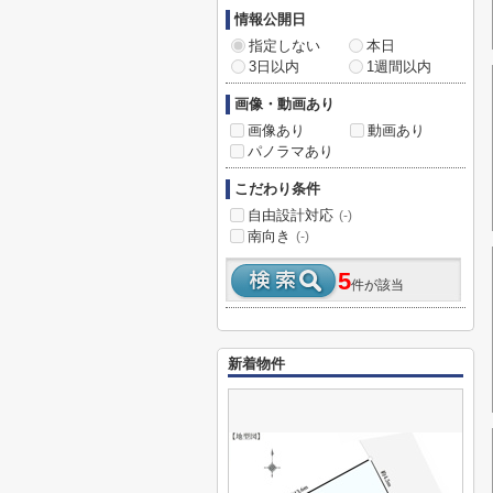
情報公開日
指定しない
本日
3日以内
1週間以内
画像・動画あり
画像あり
動画あり
パノラマあり
こだわり条件
自由設計対応
(-)
南向き
(-)
5
件が該当
新着物件