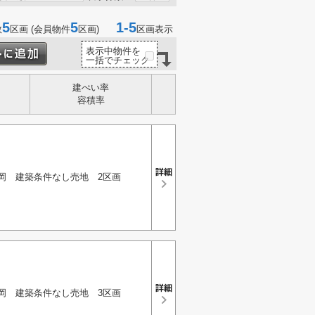
5
5
1-5
数
区画 (会員物件
区画)
区画表示
表示中物件を
一括でチェック
建ぺい率
容積率
岡 建築条件なし売地 2区画
岡 建築条件なし売地 3区画