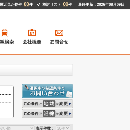
00
00
最近見た物件
件
検討リスト
件
最終更新：2026年08月09日
戸建て
ンション
地
貸物件
表示件数：