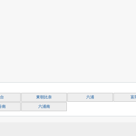
台
東朝比奈
六浦
富
谷南
六浦南