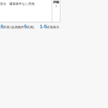
見台 建築条件なし売地
5
5
1-5
数
区画 (会員物件
区画)
区画表示