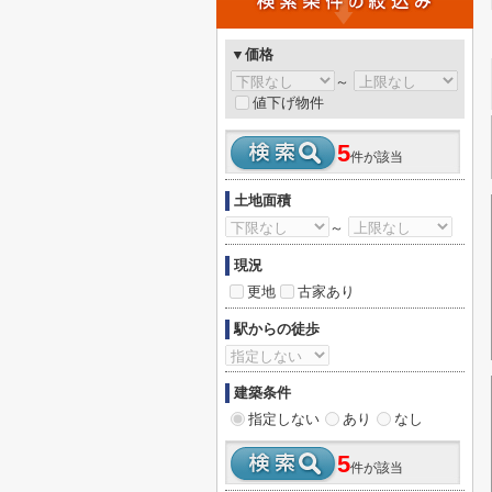
▼価格
～
値下げ物件
5
件が該当
土地面積
～
現況
更地
古家あり
駅からの徒歩
建築条件
指定しない
あり
なし
5
件が該当