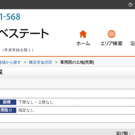
無休（年末年始を除く）
)地域から探す
>
横浜市金沢区
>
富岡西の土地(売買)
一戸建て
マンション
土地
賃貸物件
一
マ
土
賃
覧
面積
下限なし～上限なし
間取り
指定なし
並び順：