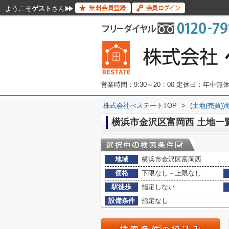
ようこそ
ゲスト
さん
営業時間：9:30～20：00 定休日：年中
株式会社べステートTOP
>
(土地(売買)
横浜市金沢区富岡西 土地一
地域
横浜市金沢区富岡西
価格
下限なし～上限なし
駅徒歩
指定しない
設備条件
指定なし