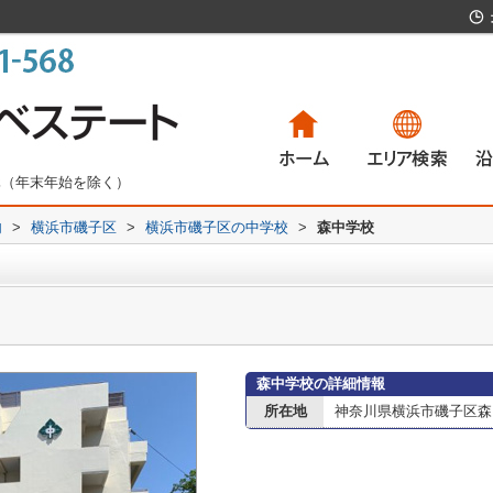
無休（年末年始を除く）
内
>
横浜市磯子区
>
横浜市磯子区の中学校
>
森中学校
一戸建て
マンション
土地
賃貸物件
一
マ
土
賃
森中学校の詳細情報
所在地
神奈川県横浜市磯子区森５