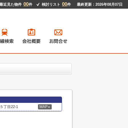
00
00
最近見た物件
件
検討リスト
件
最終更新：2026年08月07日
戸建て
ンション
地
貸物件
丁目22-1
MAP
▼