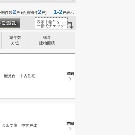
2
2
1-2
公開件数
戸 (会員物件
戸)
戸表示
表示中物件を
一括でチェック
築年数
構造
方位
建物面積
能見台 中古住宅
金沢文庫 中古戸建