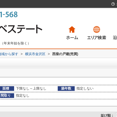
無休（年末年始を除く）
)地域から探す
>
横浜市金沢区
>
西柴の戸建(売買)
一戸建て
マンション
土地
賃貸物件
一
マ
土
賃
面積
下限なし～上限なし
築年数
指定しない
間取り
指定なし
並び順：