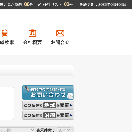
00
00
最近見た物件
件
検討リスト
件
最終更新：2026年08月08日
戸建て
ンション
地
貸物件
表示件数：