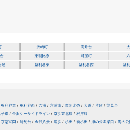
町
洲崎町
高舟台
台
東朝比奈
町屋町
台通
釜利谷東
釜利谷西
釜
釜利谷東
/
釜利谷西
/
六浦
/
六浦南
/
東朝比奈
/
大道
/
片吹
/
能見台
逗子線
/
金沢シーサイドライン
/
京浜東北線
/
根岸線
京急富岡
/
能見台
/
金沢八景
/
追浜
/
杉田
/
新杉田
/
海の公園柴口
/
海の公