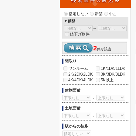
指定しない
新築
中古
▼価格
～
値下げ物件
2
件が該当
間取り
ワンルーム
1K/1DK/1LDK
2K/2DK/2LDK
3K/3DK/3LDK
4K/4DK/4LDK
5K以上
建物面積
～
土地面積
～
駅からの徒歩