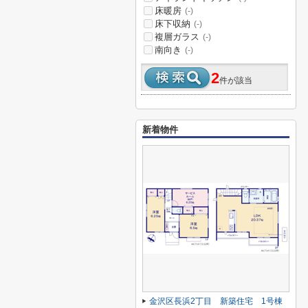
床暖房
(-)
床下収納
(-)
複層ガラス
(-)
南向き
(-)
2
件が該当
新着物件
金沢区長浜2丁目 新築住宅 1号棟