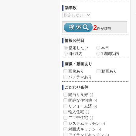
築年数
2
件が該当
情報公開日
指定しない
本日
3日以内
1週間以内
画像・動画あり
画像あり
動画あり
パノラマあり
こだわり条件
陽当り良好
(-)
閑静な住宅地
(-)
リフォーム済
(-)
輸入住宅
(-)
二世帯住宅
(-)
システムキッチン
(-)
対面式キッチン
(-)
アイランドキッチン
(-)