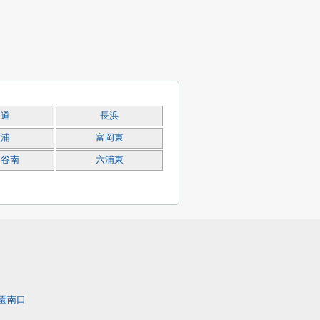
大道
長浜
六浦
富岡東
利谷南
六浦東
園南口