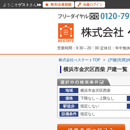
ようこそ
ゲスト
さん
営業時間：9:30～20：00 定休日：年中
株式会社べステートTOP
>
(戸建(売買)
横浜市金沢区西柴 戸建一覧
地域
横浜市金沢区西柴
価格
下限なし～上限なし
駅徒歩
指定しない
設備条件
指定なし