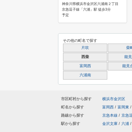
神奈川県横浜市金沢区六浦南２丁目
京急逗子線「六浦」駅 徒歩3分
予定
その他の町名で探す
片吹
柴
西柴
能見
富岡西
能見
六浦南
市区町村から探す
横浜市金沢区
町名から探す
富岡西
/
富岡東
/
路線から探す
京急本線
/
京急
駅から探す
金沢文庫
/
六浦
/