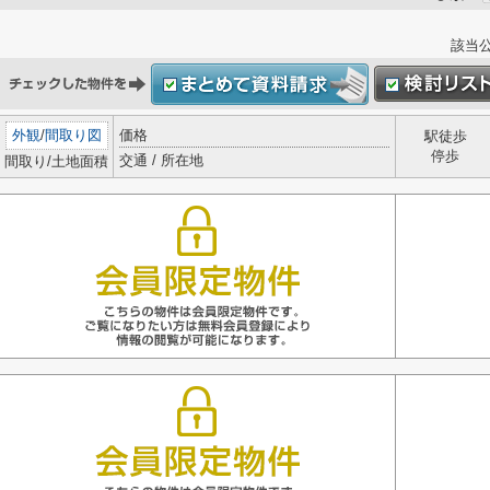
該当
外観
/
間取り図
価格
駅徒歩
停歩
交通 / 所在地
間取り/土地面積