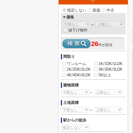
指定しない
新築
中古
▼価格
～
値下げ物件
26
件が該当
間取り
ワンルーム
1K/1DK/1LDK
2K/2DK/2LDK
3K/3DK/3LDK
4K/4DK/4LDK
5K以上
建物面積
～
土地面積
～
駅からの徒歩