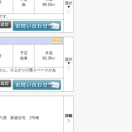
分
選択
南
88.59㎡
▼
です。
予定
木造
分
南東
82.39㎡
選択
▼
せん。小上がりの畳スペースがあ
六浦 新築住宅 2号棟