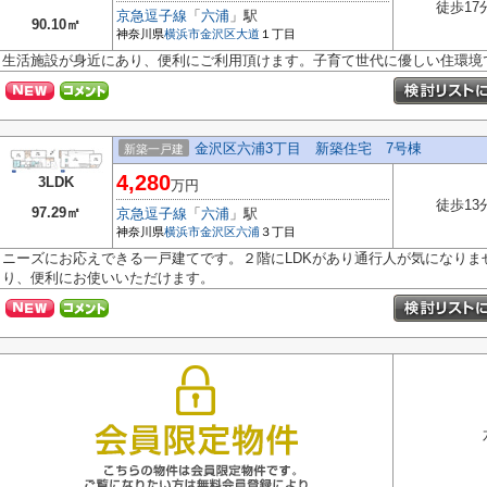
徒歩17
京急逗子線
「
六浦
」駅
90.10㎡
神奈川県
横浜市金沢区
大道
１丁目
生活施設が身近にあり、便利にご利用頂けます。子育て世代に優しい住環境
金沢区六浦3丁目 新築住宅 7号棟
新築一戸建
4,280
3LDK
万円
徒歩13
97.29㎡
京急逗子線
「
六浦
」駅
神奈川県
横浜市金沢区
六浦
３丁目
ニーズにお応えできる一戸建てです。２階にLDKがあり通行人が気になりま
り、便利にお使いいただけます。