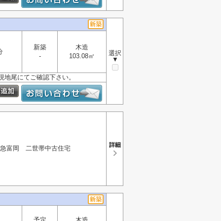
新築
木造
分
選択
-
103.08㎡
▼
、現地尾にてご確認下さい。
急富岡 二世帯中古住宅
予定
木造