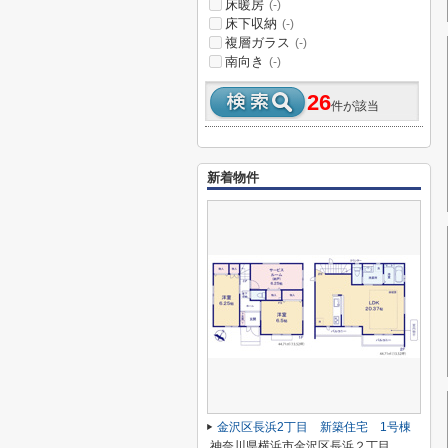
床暖房
(-)
床下収納
(-)
複層ガラス
(-)
南向き
(-)
26
件が該当
新着物件
金沢区長浜2丁目 新築住宅 1号棟
神奈川県横浜市金沢区長浜２丁目