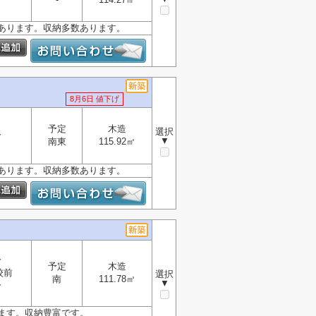
あります。収納多数あります。
8月6日 値下げ
予定
木造
選択
分
▼
南東
115.92㎡
あります。収納多数あります。
分
予定
木造
校前
選択
南
111.78㎡
▼
分
ます。収納豊富です。