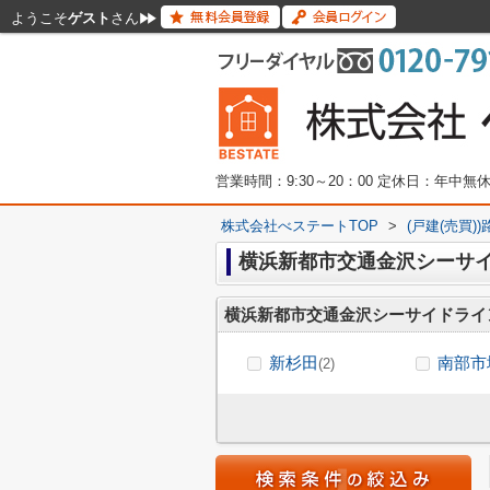
ようこそ
ゲスト
さん
営業時間：9:30～20：00 定休日：年中
株式会社べステートTOP
>
(戸建(売買)
横浜新都市交通金沢シーサ
横浜新都市交通金沢シーサイドライ
新杉田
南部市
(2)