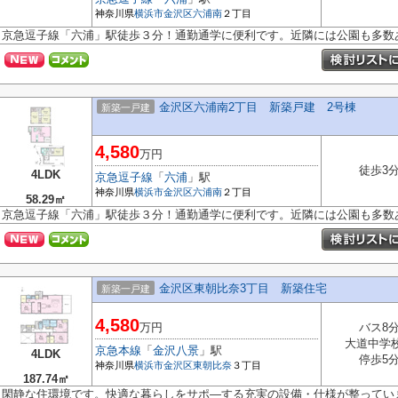
神奈川県
横浜市金沢区
六浦南
２丁目
京急逗子線「六浦」駅徒歩３分！通勤通学に便利です。近隣には公園も多数
金沢区六浦南2丁目 新築戸建 2号棟
新築一戸建
4,580
万円
徒歩3
4LDK
京急逗子線
「
六浦
」駅
神奈川県
横浜市金沢区
六浦南
２丁目
58.29㎡
京急逗子線「六浦」駅徒歩３分！通勤通学に便利です。近隣には公園も多数
金沢区東朝比奈3丁目 新築住宅
新築一戸建
4,580
万円
バス8
大道中学
京急本線
「
金沢八景
」駅
4LDK
停歩5
神奈川県
横浜市金沢区
東朝比奈
３丁目
187.74㎡
閑静な住環境です。快適な暮らしをサポ―する充実の設備・仕様が整ってい