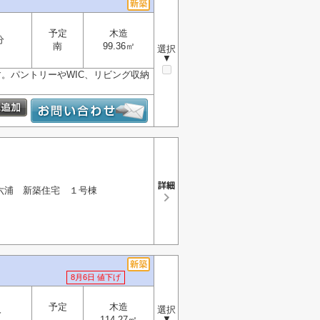
予定
木造
分
南
99.36㎡
選択
▼
。パントリーやWIC、リビング収納
六浦 新築住宅 １号棟
8月6日 値下げ
予定
木造
選択
分
▼
-
114.27㎡