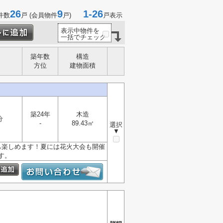
26
9
1-26
件数
戸 (会員物件
戸)
戸表示
表示中物件を
一括でチェック
築年数
構造
方位
建物面積
築24年
木造
分
-
89.43㎡
選択
▼
も楽しめます！夏には花火大会も開催
す。