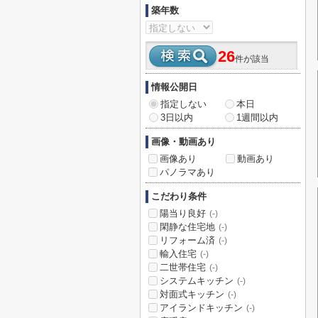
築年数
26
件が該当
情報公開日
指定しない
本日
3日以内
1週間以内
画像・動画あり
画像あり
動画あり
パノラマあり
こだわり条件
陽当り良好
(-)
閑静な住宅地
(-)
リフォーム済
(-)
輸入住宅
(-)
二世帯住宅
(-)
システムキッチン
(-)
対面式キッチン
(-)
アイランドキッチン
(-)