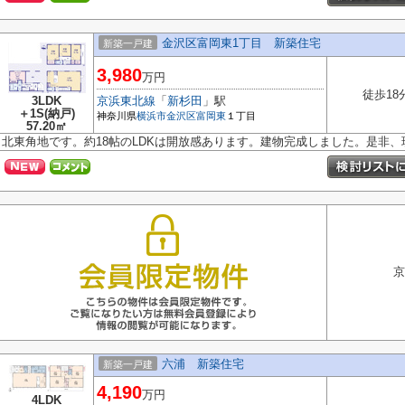
金沢区富岡東1丁目 新築住宅
新築一戸建
3,980
万円
徒歩18
3LDK
京浜東北線
「
新杉田
」駅
＋1S(納戸)
神奈川県
横浜市金沢区
富岡東
１丁目
57.20㎡
北東角地です。約18帖のLDKは開放感あります。建物完成しました。是非
京
六浦 新築住宅
新築一戸建
4,190
万円
4LDK