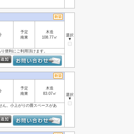
予定
木造
分
選択
南東
108.77㎡
▼
あり便利にご利用頂けます。
予定
木造
分
南東
83.07㎡
選択
▼
せん。小上がりの畳スペースがあ