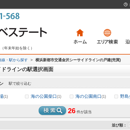
無休（年末年始を除く）
)路線・駅から探す
>
横浜新都市交通金沢シーサイドラインの戸建(売買)
一戸建て
マンション
土地
賃貸物件
一
マ
土
賃
イドラインの駅選択画面
ン
駅で絞り込む
場
海の公園柴口
海の公園南口
野島
(1)
(1)
(1)
26
件が該当
並び順：