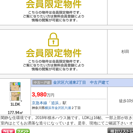
杉田 
金沢区六浦東2丁目 中古戸建て
中古一戸建
3,980
万円
徒歩10
京急本線
「
追浜
」駅
1LDK
神奈川県
横浜市金沢区
六浦
２丁目
177.94㎡
閑静な住環境です。2018年積水ハウス施です。LDKは16帖、一部上部が
室内はとてもお洒落な造りになっています。是非、現地にてご確認下さい オー