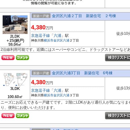
金沢区六浦２丁目 新築住宅 ２号棟
新築一戸建
4,380
万円
徒歩10
京急逗子線
「
六浦
」駅
2LDK
＋2S(納戸)
神奈川県
横浜市金沢区
六浦
２丁目
59.04㎡
2沿線利用可能です。近隣にはスーパーやコンビニ、ドラッグストアーなど
金沢区六浦3丁目 新築住宅 6号棟
新築一戸建
4,380
万円
徒歩13
3LDK
京急逗子線
「
六浦
」駅
神奈川県
横浜市金沢区
六浦
３丁目
100.60㎡
ニーズにお応えできる一戸建てです。２階にLDKがあり通行人が気になりま
り、便利にお使いいただけます。