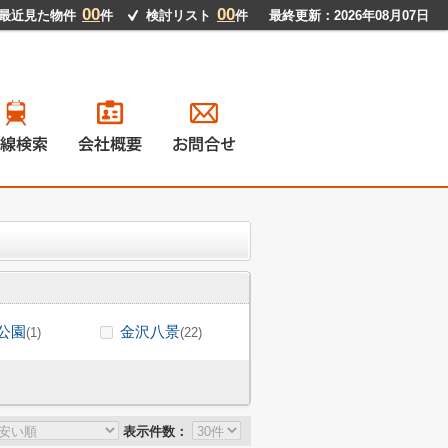
00
00
最近見た物件
件
検討リスト
件
最終更新：2026年08月07日
戸建て
ンション
地
貸物件
公園
金沢八景
(1)
(22)
表示件数：