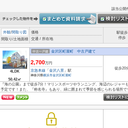
該当公開
外観
/
間取り図
価格
駅徒歩
停歩
交通 / 所在地
間取り/土地面積
金沢区町屋町 中古戸建て
中古一戸建
2,700
万円
徒歩20
京急本線
「
金沢八景
」駅
4LDK
神奈川県
横浜市金沢区
町屋町
50.42㎡
『海の公園』まで徒歩7分！マリンスポーツやランニング、海辺のレジャー
予定です！また、『称名寺』もあり、緑に囲まれて季節を感じられる場所で