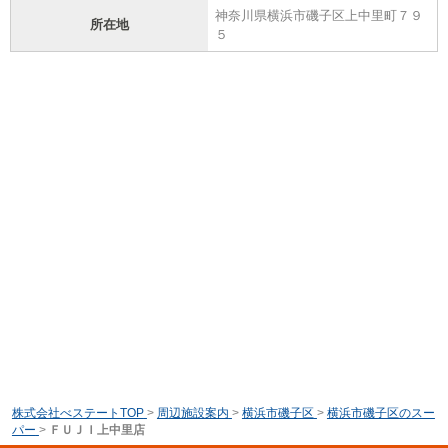
神奈川県横浜市磯子区上中里町７９
所在地
５
株式会社べステートTOP
>
周辺施設案内
>
横浜市磯子区
>
横浜市磯子区のスー
パー
>
ＦＵＪＩ上中里店