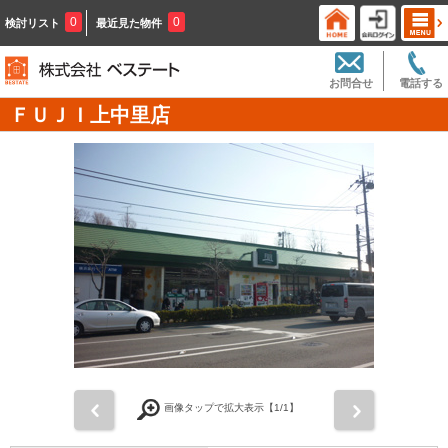
0
0
検討リスト
最近見た物件
お問合せ
電話する
ＦＵＪＩ上中里店
前
次
画像タップで拡大表示【
1
/1】