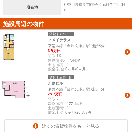
神奈川県横浜市磯子区岡村７丁目34-
所在地
15
施設周辺の物件
賃貸｜アパート
ソメイテラス
京急本線「金沢文庫」駅 徒歩8分
6.5万円
間取:
1K
建物面積:
- / 7.44坪
土地面積:
- / -
敷金/礼金:
0ヶ月/0ヶ月
賃貸｜店舗一部
川島ビル
京急本線「金沢文庫」駅 徒歩1分
25.3万円
間取:
-
建物面積:
- / 22.95坪
土地面積:
- / -
敷金/礼金:
0ヶ月/25.3万円
近くの賃貸物件をもっと見る