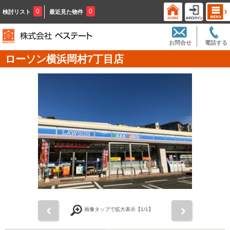
0
0
検討リスト
最近見た物件
お問合せ
電話する
ローソン横浜岡村7丁目店
前
次
画像タップで拡大表示【
1
/1】