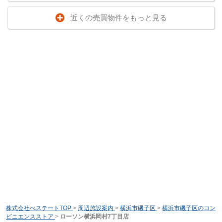
近くの売買物件をもっと見る
株式会社べステートTOP
>
周辺施設案内
>
横浜市磯子区
>
横浜市磯子区のコン
ビニエンスストア
>
ローソン横浜岡村7丁目店