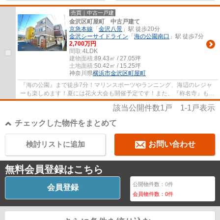
売買｜中古一戸建
金沢区町屋町 中古戸建て
京急本線
「
金沢八景
」駅 徒歩20分
金沢シーサイドライン
「
海の公園南口
」駅 徒歩7分
2,700万円
間取:
4LDK
建物面積:
89.43㎡ / 27.05坪
土地面積:
50.42㎡ / 15.25坪
神奈川県
横浜市金沢区
町屋町
『海の公園』まで徒歩7分！マリンスポーツやランニング、海辺のレジャ
ーも楽しめます！夏には花火大会も開催予定です！また、『称名寺』もあ
り、緑に囲まれて季節を感じられる場所です。
該当公開件数
1
戸
1-1
戸表示
チェックした物件をまとめて
検討リストに追加
お問い合わせ
無料会員登録はこちら
公開物件数：
0
件
会員登録
会員物件数：
0
件