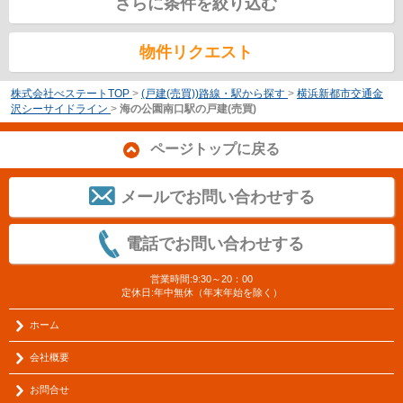
さらに条件を絞り込む
物件リクエスト
株式会社べステートTOP
>
(戸建(売買))路線・駅から探す
>
横浜新都市交通金
沢シーサイドライン
>
海の公園南口駅の戸建(売買)
ページトップに戻る
メールでお問い合わせする
電話でお問い合わせする
営業時間:9:30～20：00
定休日:年中無休（年末年始を除く）
ホーム
会社概要
お問合せ