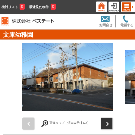
0
0
検討リスト
最近見た物件
お問合せ
電話する
文庫幼稚園
前
次
画像タップで拡大表示【
1
/2】