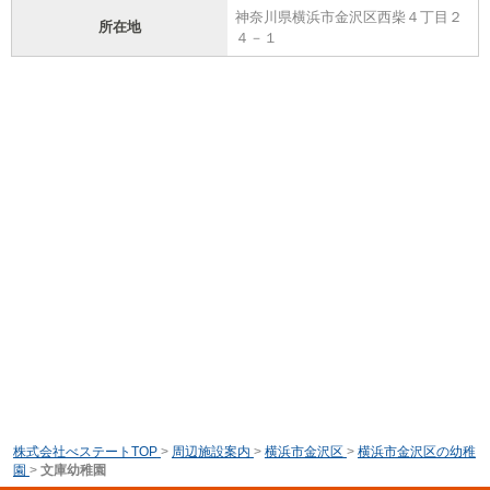
神奈川県横浜市金沢区西柴４丁目２
所在地
４－１
株式会社べステートTOP
>
周辺施設案内
>
横浜市金沢区
>
横浜市金沢区の幼稚
園
>
文庫幼稚園