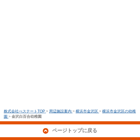
株式会社べステートTOP
>
周辺施設案内
>
横浜市金沢区
>
横浜市金沢区の幼稚
園
>
金沢白百合幼稚園
ページトップに戻る