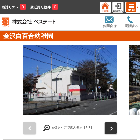
0
0
検討リスト
最近見た物件
お問合せ
電話する
金沢白百合幼稚園
前
次
画像タップで拡大表示【
1
/3】