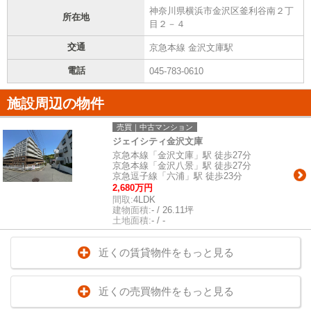
神奈川県横浜市金沢区釜利谷南２丁
所在地
目２－４
交通
京急本線 金沢文庫駅
電話
045-783-0610
施設周辺の物件
売買｜中古マンション
ジェイシティ金沢文庫
京急本線「金沢文庫」駅 徒歩27分
京急本線「金沢八景」駅 徒歩27分
京急逗子線「六浦」駅 徒歩23分
2,680万円
間取:
4LDK
建物面積:
- / 26.11坪
土地面積:
- / -
近くの賃貸物件をもっと見る
近くの売買物件をもっと見る