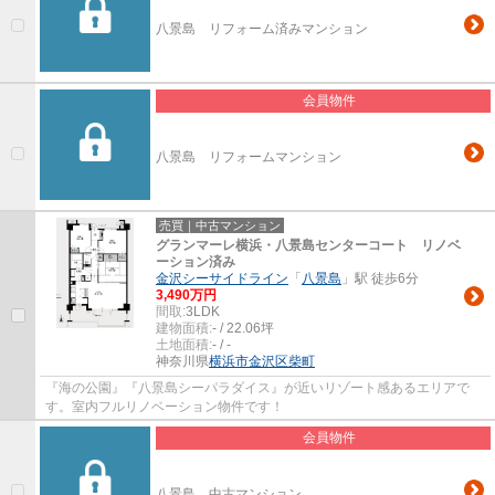
八景島 リフォーム済みマンション
会員物件
八景島 リフォームマンション
売買｜中古マンション
グランマーレ横浜・八景島センターコート リノベ
ーション済み
金沢シーサイドライン
「
八景島
」駅 徒歩6分
3,490万円
間取:
3LDK
建物面積:
- / 22.06坪
土地面積:
- / -
神奈川県
横浜市金沢区
柴町
『海の公園』『八景島シーパラダイス』が近いリゾート感あるエリアで
す。室内フルリノベーション物件です！
会員物件
八景島 中古マンション