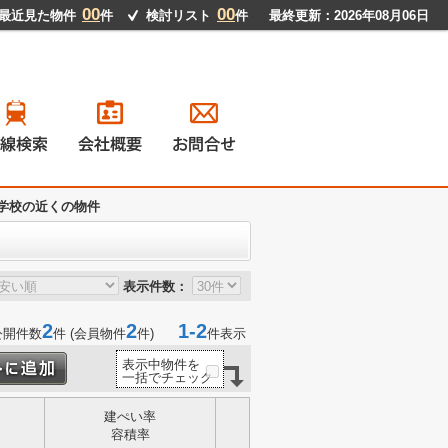
00
00
最近見た物件
件
検討リスト
件
最終更新：2026年08月06日
学校の近くの物件
戸建て
ンション
地
貸物件
表示件数：
2
2
1-2
公開件数
件 (会員物件
件)
件表示
表示中物件を
一括でチェック
建ぺい率
容積率