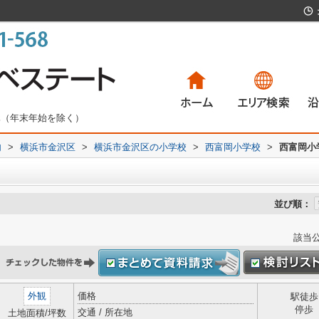
無休（年末年始を除く）
内
>
横浜市金沢区
>
横浜市金沢区の小学校
>
西富岡小学校
一戸建て
マンション
土地
賃貸物件
>
西富岡小
一
マ
土
賃
並び順：
該当
外観
価格
駅徒歩
停歩
交通 / 所在地
土地面積/坪数