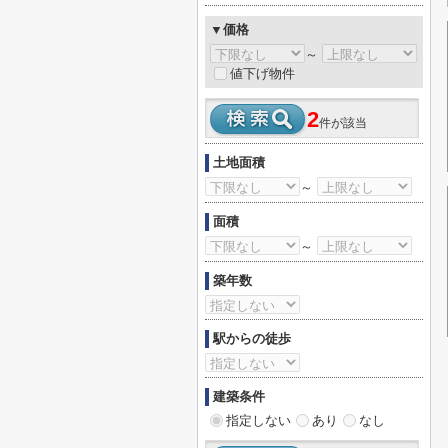
▼価格
～
値下げ物件
2
件が該当
土地面積
～
面積
～
築年数
駅からの徒歩
建築条件
指定しない
あり
なし