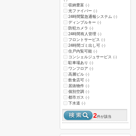
収納豊富
(-)
光ファイバー
(-)
24時間緊急通報システム
(-)
ディンプルキー
(-)
防犯カメラ
(-)
24時間有人管理
(-)
フロントサービス
(-)
24時間ゴミ出し可
(-)
住戸内覧可能
(-)
コンシェルジュサービス
(-)
駐車場あり
(-)
ワンフロア
(-)
高層ビル
(-)
飲食店可
(-)
居抜物件
(-)
個別空調
(-)
都市ガス
(-)
下水道
(-)
2
件が該当