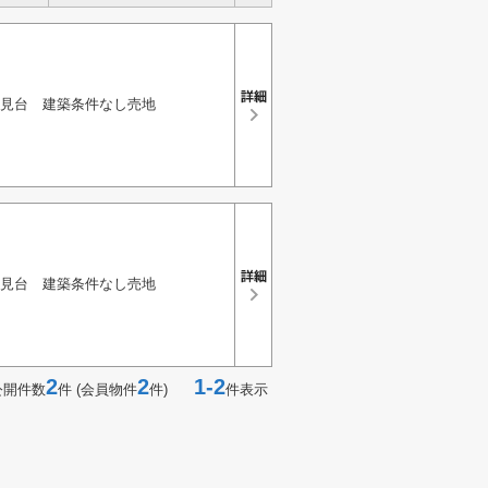
見台 建築条件なし売地
見台 建築条件なし売地
2
2
1-2
公開件数
件 (会員物件
件)
件表示