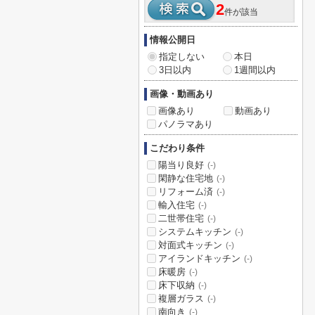
2
件が該当
情報公開日
指定しない
本日
3日以内
1週間以内
画像・動画あり
画像あり
動画あり
パノラマあり
こだわり条件
陽当り良好
(-)
閑静な住宅地
(-)
リフォーム済
(-)
輸入住宅
(-)
二世帯住宅
(-)
システムキッチン
(-)
対面式キッチン
(-)
アイランドキッチン
(-)
床暖房
(-)
床下収納
(-)
複層ガラス
(-)
南向き
(-)