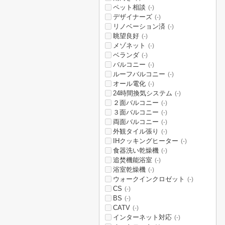
ペット相談
(-)
デザイナーズ
(-)
リノベーション済
(-)
眺望良好
(-)
メゾネット
(-)
ベランダ
(-)
バルコニー
(-)
ルーフバルコニー
(-)
オール電化
(-)
24時間換気システム
(-)
２面バルコニー
(-)
３面バルコニー
(-)
両面バルコニー
(-)
外観タイル張り
(-)
IHクッキングヒーター
(-)
食器洗い乾燥機
(-)
追焚機能浴室
(-)
浴室乾燥機
(-)
ウォークインクロゼット
(-)
CS
(-)
BS
(-)
CATV
(-)
インターネット対応
(-)