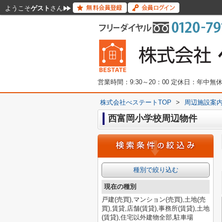
ようこそ
ゲスト
さん
営業時間：9:30～20：00 定休日：年中
株式会社べステートTOP
>
周辺施設案
西富岡小学校周辺物件
種別で絞り込む
現在の種別
戸建(売買),マンション(売買),土地(売
買),賃貸,店舗(賃貸),事務所(賃貸),土地
(賃貸),住宅以外建物全部,駐車場