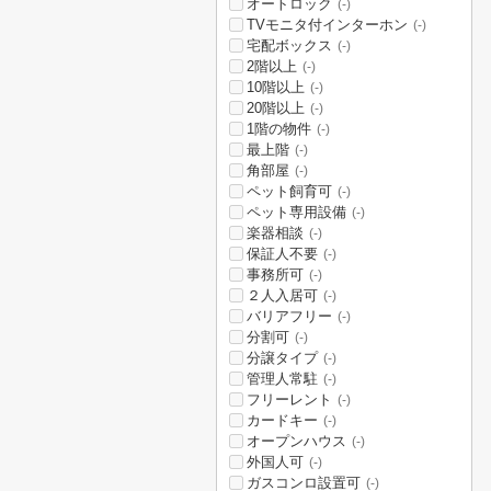
オートロック
(-)
TVモニタ付インターホン
(-)
宅配ボックス
(-)
2階以上
(-)
10階以上
(-)
20階以上
(-)
1階の物件
(-)
最上階
(-)
角部屋
(-)
ペット飼育可
(-)
ペット専用設備
(-)
楽器相談
(-)
保証人不要
(-)
事務所可
(-)
２人入居可
(-)
バリアフリー
(-)
分割可
(-)
分譲タイプ
(-)
管理人常駐
(-)
フリーレント
(-)
カードキー
(-)
オープンハウス
(-)
外国人可
(-)
ガスコンロ設置可
(-)