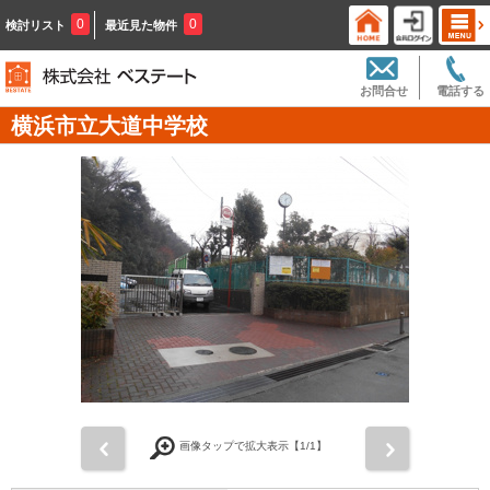
0
0
検討リスト
最近見た物件
お問合せ
電話する
横浜市立大道中学校
前
次
画像タップで拡大表示【
1
/1】