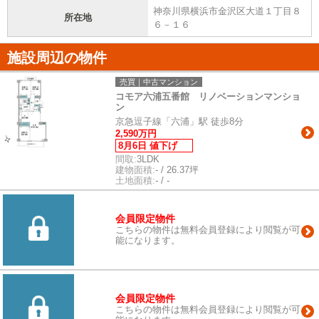
神奈川県横浜市金沢区大道１丁目８
所在地
６－１６
施設周辺の物件
売買｜中古マンション
コモア六浦五番館 リノベーションマンショ
ン
京急逗子線「六浦」駅 徒歩8分
2,590万円
8月6日 値下げ
間取:
3LDK
建物面積:
- / 26.37坪
土地面積:
- / -
会員限定物件
こちらの物件は無料会員登録により閲覧が可
能になります。
会員限定物件
こちらの物件は無料会員登録により閲覧が可