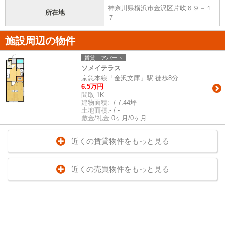
神奈川県横浜市金沢区片吹６９－１
所在地
７
施設周辺の物件
賃貸｜アパート
ソメイテラス
京急本線「金沢文庫」駅 徒歩8分
6.5万円
間取:
1K
建物面積:
- / 7.44坪
土地面積:
- / -
敷金/礼金:
0ヶ月/0ヶ月
近くの賃貸物件をもっと見る
近くの売買物件をもっと見る