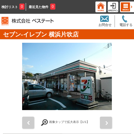
0
0
検討リスト
最近見た物件
お問合せ
電話する
セブン‐イレブン 横浜片吹店
前
次
画像タップで拡大表示【
1
/1】