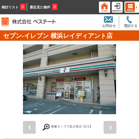
0
0
検討リスト
最近見た物件
お問合せ
電話する
セブン‐イレブン 横浜レイディアント店
前
次
画像タップで拡大表示【
1
/1】