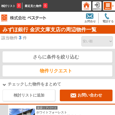
0
0
検討リスト
最近見た物件
お問合せ
電話する
みずほ銀行 金沢文庫支店の周辺物件一覧
3
該当物件
件
さらに条件を絞り込む
物件リクエスト
チェックした物件をまとめて
検討リストに追加
お問い合わせ
賃貸｜アパート
ホワイトフォーレスト