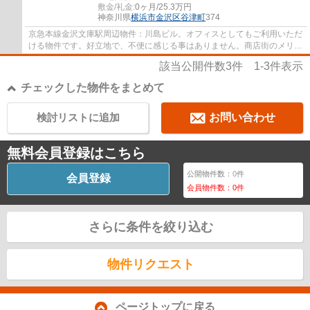
敷金/礼金:
0ヶ月/25.3万円
神奈川県
横浜市金沢区
谷津町
374
京急本線金沢文庫駅周辺物件：川島ビル。オフィスとしてもご利用いただ
ける物件です。好立地で、不便に感じる事はありません。商店街のメリッ
トを十分に感じる事ができます。
該当公開件数
3
件
1-3
件表示
チェックした物件をまとめて
検討リストに追加
お問い合わせ
無料会員登録はこちら
公開物件数：
0
件
会員登録
会員物件数：
0
件
さらに条件を絞り込む
物件リクエスト
ページトップに戻る