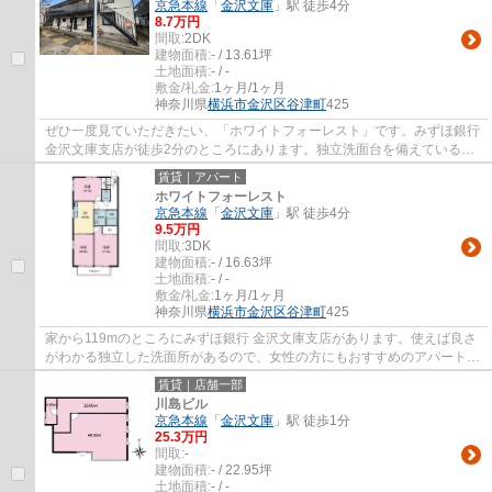
京急本線
「
金沢文庫
」駅 徒歩4分
8.7万円
間取:
2DK
建物面積:
- / 13.61坪
土地面積:
- / -
敷金/礼金:
1ヶ月/1ヶ月
神奈川県
横浜市金沢区
谷津町
425
ぜひ一度見ていただきたい、「ホワイトフォーレスト」です。みずほ銀行
金沢文庫支店が徒歩2分のところにあります。独立洗面台を備えているの
で、歯ブラシやドライヤーなどもまとめて...
賃貸｜アパート
ホワイトフォーレスト
京急本線
「
金沢文庫
」駅 徒歩4分
9.5万円
間取:
3DK
建物面積:
- / 16.63坪
土地面積:
- / -
敷金/礼金:
1ヶ月/1ヶ月
神奈川県
横浜市金沢区
谷津町
425
家から119mのところにみずほ銀行 金沢文庫支店があります。使えば良さ
がわかる独立した洗面所があるので、女性の方にもおすすめのアパートで
す。来客時にはTVインターホンを使用して訪...
賃貸｜店舗一部
川島ビル
京急本線
「
金沢文庫
」駅 徒歩1分
25.3万円
間取:
-
建物面積:
- / 22.95坪
土地面積:
- / -