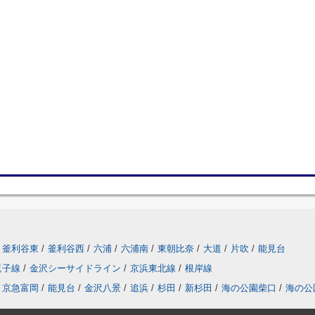
釜利谷東
/
釜利谷西
/
六浦
/
六浦南
/
東朝比奈
/
大道
/
片吹
/
能見台
逗子線
/
金沢シーサイドライン
/
京浜東北線
/
根岸線
京急富岡
/
能見台
/
金沢八景
/
追浜
/
杉田
/
新杉田
/
海の公園柴口
/
海の公