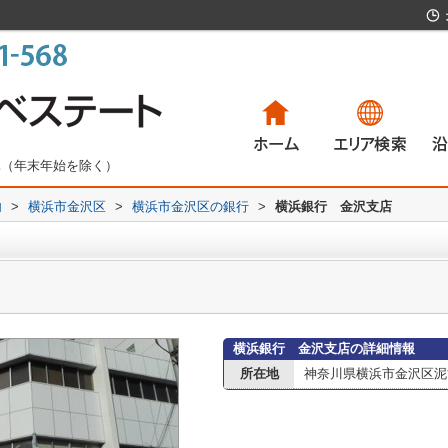
無休（年末年始を除く）
内
>
横浜市金沢区
>
横浜市金沢区の銀行
>
横浜銀行 金沢支店
一戸建て
マンション
土地
賃貸物件
一
マ
土
賃
横浜銀行 金沢支店の詳細情報
所在地
神奈川県横浜市金沢区泥