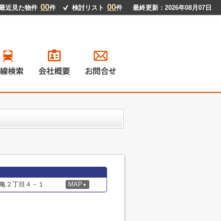
00
00
最近見た物件
件
検討リスト
件
最終更新：2026年08月07日
戸建て
ンション
地
貸物件
亀２丁目４－１
MAP
▼