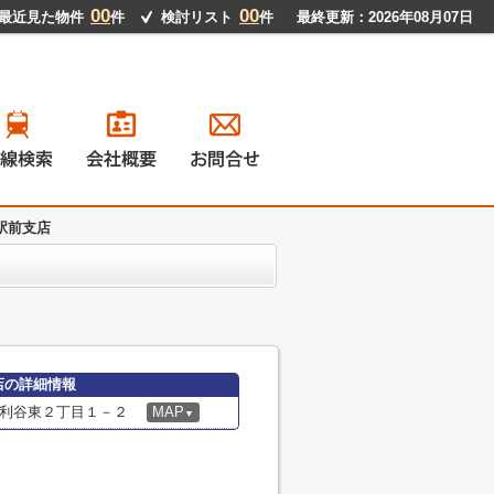
00
00
最近見た物件
件
検討リスト
件
最終更新：2026年08月07日
駅前支店
戸建て
ンション
地
貸物件
店の詳細情報
利谷東２丁目１－２
MAP
▼