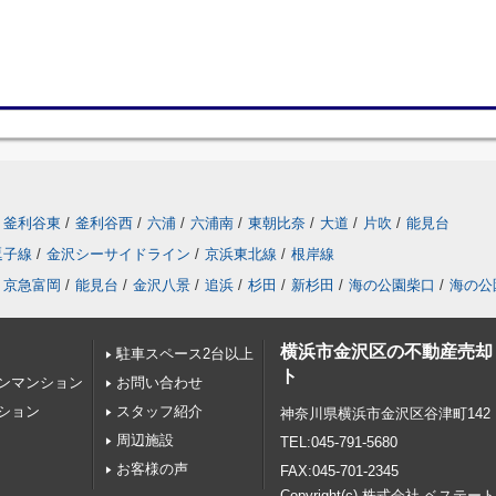
釜利谷東
/
釜利谷西
/
六浦
/
六浦南
/
東朝比奈
/
大道
/
片吹
/
能見台
逗子線
/
金沢シーサイドライン
/
京浜東北線
/
根岸線
京急富岡
/
能見台
/
金沢八景
/
追浜
/
杉田
/
新杉田
/
海の公園柴口
/
海の公
横浜市金沢区の不動産売却
駐車スペース2台以上
ト
ンマンション
お問い合わせ
ション
スタッフ紹介
神奈川県横浜市金沢区谷津町142
周辺施設
TEL:045-791-5680
お客様の声
FAX:045-701-2345
Copyright(c) 株式会社 ベステート