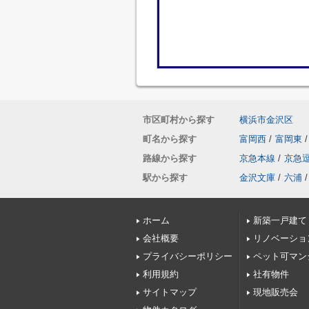
市区町村から探す
横浜市金沢区
町名から探す
富岡西
/
富岡東
/
路線から探す
京急本線
/
京急
駅から探す
金沢文庫
/
六浦
/
ホーム
新築一戸建て
会社概要
リノベーショ
プライバシーポリシー
ペット可マン
利用規約
社有物件
サイトマップ
現地販売会