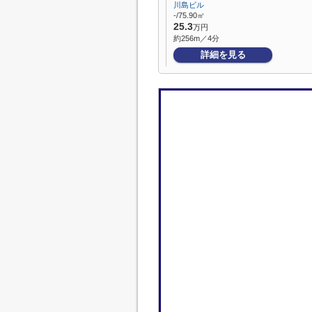
川島ビル
-/75.90㎡
25.3
万円
約256m／4分
詳細を見る