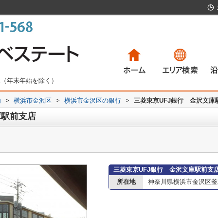
無休（年末年始を除く）
内
>
横浜市金沢区
>
横浜市金沢区の銀行
>
三菱東京UFJ銀行 金沢文庫
一戸建て
マンション
土地
賃貸物件
一
マ
土
賃
庫駅前支店
三菱東京UFJ銀行 金沢文庫駅前支
所在地
神奈川県横浜市金沢区釜