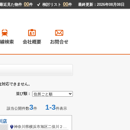
00
00
最近見た物件
件
検討リスト
件
最終更新：2026年08月08日
戸建て
ンション
地
貸物件
は対応できません。
並び順：
3
1-3
該当公開件数
件
件表示
川店
神奈川県横浜市旭区二俣川２丁目