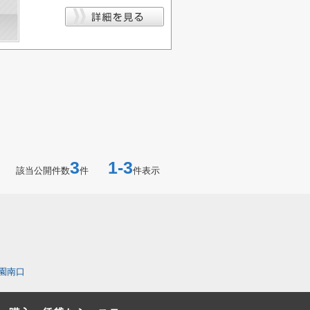
3
1-3
該当公開件数
件
件表示
園南口