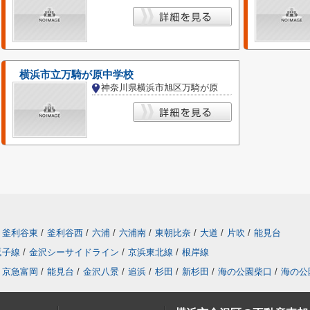
横浜市立万騎が原中学校
神奈川県横浜市旭区万騎が原
釜利谷東
/
釜利谷西
/
六浦
/
六浦南
/
東朝比奈
/
大道
/
片吹
/
能見台
逗子線
/
金沢シーサイドライン
/
京浜東北線
/
根岸線
京急富岡
/
能見台
/
金沢八景
/
追浜
/
杉田
/
新杉田
/
海の公園柴口
/
海の公