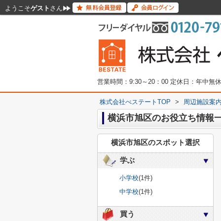
ようこそ
ゲスト
さん
営業時間：9:30～20：00 定休日：年中
株式会社べステートTOP
>
周辺施設案
横浜市旭区のお役立ち情報
横浜市旭区のスポット選択
学ぶ
小学校
(1件)
中学校
(1件)
買う