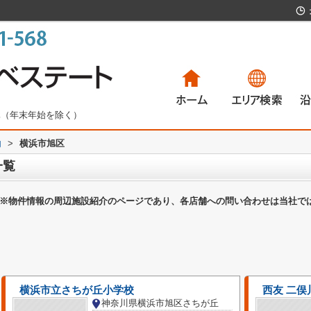
無休（年末年始を除く）
内
>
横浜市旭区
一戸建て
マンション
土地
賃貸物件
一
マ
土
賃
一覧
※物件情報の周辺施設紹介のページであり、各店舗への問い合わせは当社で
横浜市立さちが丘小学校
西友 二俣
神奈川県横浜市旭区さちが丘