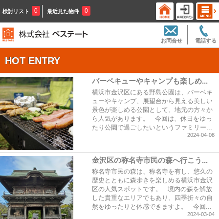
0
0
検討リスト
最近見た物件
お問合せ
電話する
HOT ENTRY
バーベキューやキャンプも楽しめ...
横浜市金沢区にある野島公園は、バーベキ
ューやキャンプ、展望台から見える美しい
景色が楽しめる公園として、地元の方々か
ら人気があります。 今回は、休日をゆっ
たり公園で過ごしたいというファミリー...
2024-04-08
金沢区の称名寺市民の森へ行こう...
称名寺市民の森は、称名寺を有し、悠久の
歴史とともに森歩きを楽しめる横浜市金沢
区の人気スポットです。 境内の森を解放
した貴重なエリアでもあり、四季折々の自
然をゆったりと体感できますよ。 今回...
2024-03-04