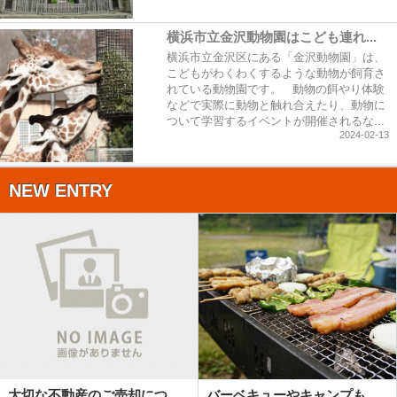
横浜市立金沢動物園はこども連れ...
横浜市立金沢区にある「金沢動物園」は、
こどもがわくわくするような動物が飼育さ
れている動物園です。 動物の餌やり体験
などで実際に動物と触れ合えたり、動物に
ついて学習するイベントが開催されるな...
2024-02-13
NEW ENTRY
大切な不動産のご売却につ...
バーベキューやキャンプも...