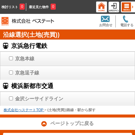
0
0
検討リスト
最近見た物件
お問合せ
電話する
沿線選択(土地(売買))
京浜急行電鉄
京急本線
京急逗子線
横浜新都市交通
金沢シーサイドライン
株式会社べステートTOP
>
(土地(売買))路線・駅から探す
ページトップに戻る