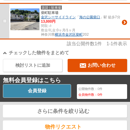
賃貸｜駐車場
柴町駐車場
金沢シーサイドライン
「
海の公園柴口
」駅 徒歩7分
13,000円
間取:
-/-
敷金/礼金:
0ヶ月/1ヶ月
神奈川県
横浜市金沢区
柴町
202
該当公開件数
1
件
1-1
件表示
チェックした物件をまとめて
検討リストに追加
お問い合わせ
無料会員登録はこちら
公開物件数：
0
件
会員登録
会員物件数：
0
件
さらに条件を絞り込む
物件リクエスト