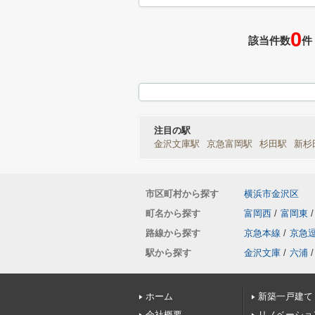
0
該当件数
件
注目の駅
金沢文庫駅
京急富岡駅
杉田駅
新杉
市区町村から探す
横浜市金沢区
町名から探す
富岡西
/
富岡東
/
路線から探す
京急本線
/
京急
駅から探す
金沢文庫
/
六浦
/
ホーム
新築一戸建て
会社概要
リノベーショ