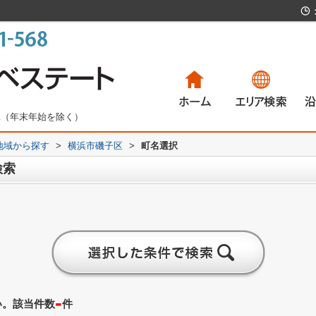
無休（年末年始を除く）
)地域から探す
>
横浜市磯子区
>
町名選択
一戸建て
マンション
土地
賃貸物件
一
マ
土
賃
検索
-
い。該当件数
件