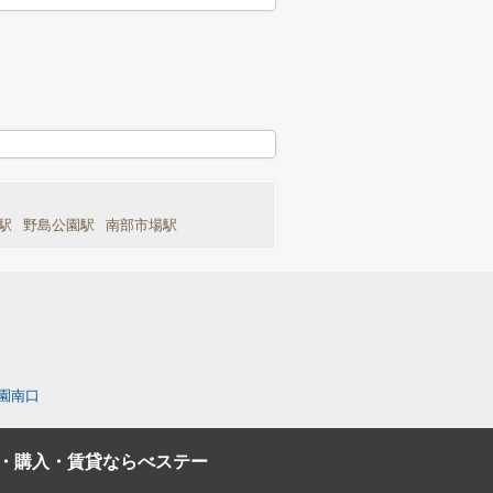
駅
野島公園駅
南部市場駅
園南口
・購入・賃貸ならべステー