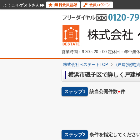
ようこそ
ゲスト
さん
営業時間：9:30～20：00 定休日：年中
株式会社べステートTOP
>
(戸建(売買)
横浜市磯子区で詳しく戸建
-
ステップ1
該当公開件数
件
ステップ2
条件を指定してくださ