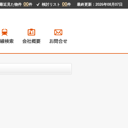
00
00
最近見た物件
件
検討リスト
件
最終更新：2026年08月07日
戸建て
ンション
地
貸物件