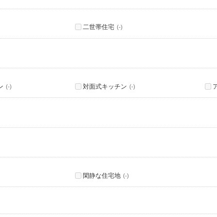
二世帯住宅
(-)
ン
対面式キッチン
(-)
(-)
閑静な住宅地
(-)