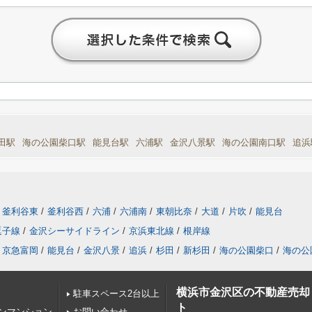
田駅
海の公園柴口駅
能見台駅
六浦駅
金沢八景駅
海の公園南口駅
追浜
釜利谷東
/
釜利谷西
/
六浦
/
六浦南
/
東朝比奈
/
大道
/
片吹
/
能見台
逗子線
/
金沢シーサイドライン
/
京浜東北線
/
根岸線
京急富岡
/
能見台
/
金沢八景
/
追浜
/
杉田
/
新杉田
/
海の公園柴口
/
海の公
横浜市金沢区の不動産売却
駐車スペース2台以上
ト
ンマンション
お問い合わせ