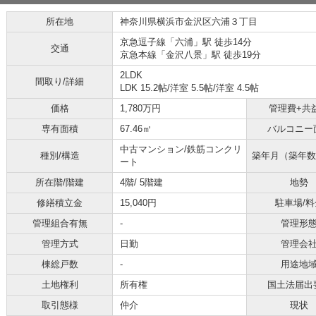
所在地
神奈川県横浜市金沢区六浦３丁目
京急逗子線「六浦」駅 徒歩14分
交通
京急本線「金沢八景」駅 徒歩19分
2LDK
間取り/詳細
LDK 15.2帖
/
洋室 5.5帖
/
洋室 4.5帖
価格
1,780万円
管理費+共
専有面積
67.46㎡
バルコニー
中古マンション/鉄筋コンクリ
種別/構造
築年月（築年数
ート
所在階/階建
4階/ 5階建
地勢
修繕積立金
15,040円
駐車場/料
管理組合有無
-
管理形
管理方式
日勤
管理会
棟総戸数
-
用途地
土地権利
所有権
国土法届出
取引態様
仲介
現状