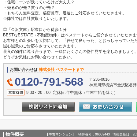
・住宅ローンが残っているけど大丈夫？
・売るのが先？買うのが先？
・もちろん無料査定、秘密厳守、迅速にご対応させていただきます。
※弊社では自社買取りもいたします。
◎「金沢文庫」駅東口から徒歩１分
BESTなESTATE（不動産物件）はベステートからご紹介させていただき
お客様との出会いを大切にして、「任せて良かった」とおっしゃっていた
誠心誠意のご対応をさせていただきます。
最良の物件に巡り合うまで、一緒にたくさんの物件見学を楽しみましょう
どうぞお気軽にお問い合わせください。
お問い合わせは
株式会社 ベステートまで
0120-791-568
〒236-0016
神奈川県横浜市金沢区谷津
9:30～20：00 定休日:年中無休（年末年始を除く）
物件概要
【中古マンション】 物件番号：96059443 情報更新日：202