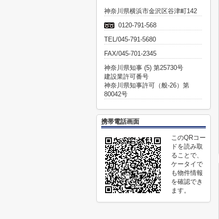
神奈川県横浜市金沢区谷津町142
0120-791-568
TEL/045-791-5680
FAX/045-701-2345
神奈川県知事 (5) 第25730号
建設業許可番号
神奈川県知事許可（般-26）第
80042号
携帯電話画面
このQRコー
ドを読み取
ることで、
ケータイで
も物件情報
を確認でき
ます。