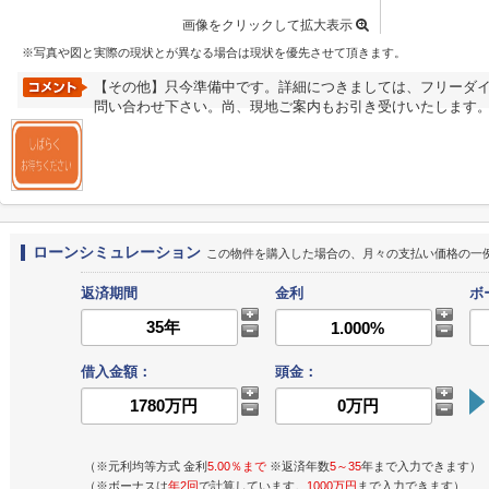
画像をクリックして拡大表示
※写真や図と実際の現状とが異なる場合は現状を優先させて頂きます。
【その他】只今準備中です。詳細につきましては、フリーダイヤル 
問い合わせ下さい。尚、現地ご案内もお引き受けいたします
ローンシミュレーション
この物件を購入した場合の、月々の支払い価格の一
返済期間
金利
ボ
借入金額：
頭金：
（※元利均等方式 金利
5.00％まで
※返済年数
5～35
年まで入力できます）
（※ボーナスは
年2回
で計算しています。
1000万円
まで入力できます）