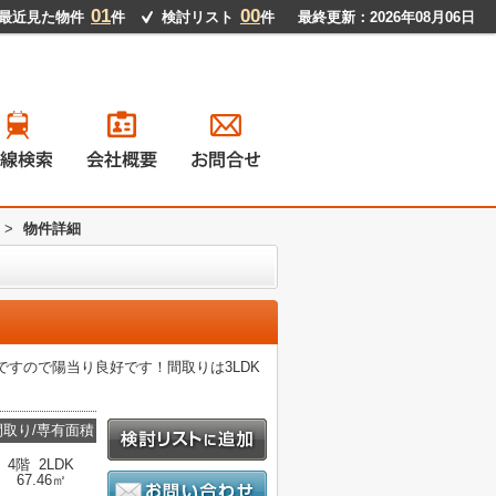
01
00
最近見た物件
件
検討リスト
件
最終更新：2026年08月06日
戸建て
ンション
地
貸物件
>
物件詳細
ですので陽当り良好です！間取りは3LDK
間取り/専有面積
4階 2LDK
67.46㎡