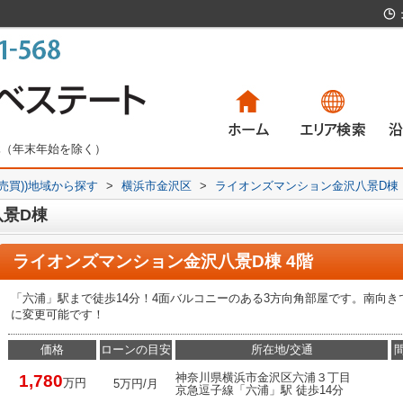
無休（年末年始を除く）
(売買))地域から探す
>
横浜市金沢区
>
ライオンズマンション金沢八景D棟
一戸建て
マンション
土地
賃貸物件
一
マ
土
賃
景D棟
ライオンズマンション金沢八景D棟 4階
「六浦」駅まで徒歩14分！4面バルコニーのある3方向角部屋です。南向き
に変更可能です！
価格
ローンの目安
所在地/交通
神奈川県横浜市金沢区六浦３丁目
1,780
万円
5万円/月
京急逗子線「六浦」駅 徒歩14分