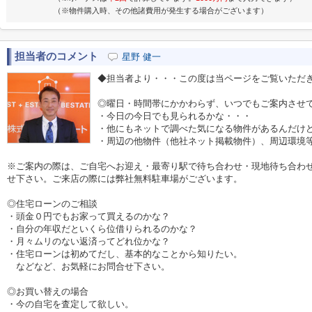
（※物件購入時、その他諸費用が発生する場合がございます）
担当者のコメント
星野 健一
◆担当者より・・・この度は当ページをご覧いただ
◎曜日・時間帯にかかわらず、いつでもご案内させ
・今日の今日でも見られるかな・・・
・他にもネットで調べた気になる物件があるんだけ
・周辺の他物件（他社ネット掲載物件）、周辺環境
※ご案内の際は、ご自宅へお迎え・最寄り駅で待ち合わせ・現地待ち合わ
せ下さい。ご来店の際には弊社無料駐車場がございます。
◎住宅ローンのご相談
・頭金０円でもお家って買えるのかな？
・自分の年収だといくら位借りられるのかな？
・月々ムリのない返済ってどれ位かな？
・住宅ローンは初めてだし、基本的なことから知りたい。
などなど、お気軽にお問合せ下さい。
◎お買い替えの場合
・今の自宅を査定して欲しい。