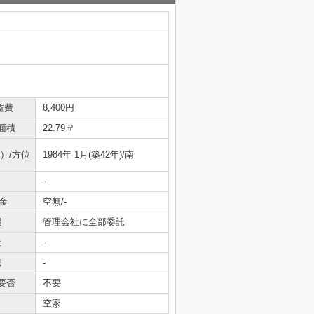
益費
8,400円
面積
22.79㎡
）/方位
1984年 1月(築42年)/南
-
金
空無/-
態
管理会社に全部委託
社
-
域
-
要否
不要
空家