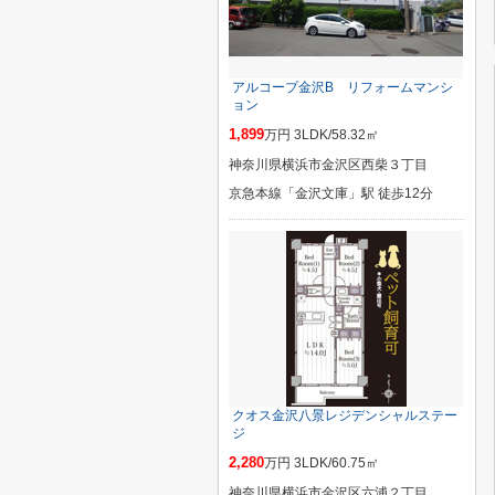
アルコープ金沢B リフォームマンシ
ョン
1,899
万円 3LDK/58.32㎡
神奈川県横浜市金沢区西柴３丁目
京急本線「金沢文庫」駅 徒歩12分
クオス金沢八景レジデンシャルステー
ジ
2,280
万円 3LDK/60.75㎡
神奈川県横浜市金沢区六浦２丁目