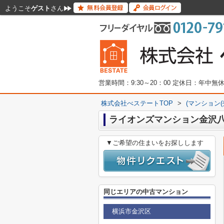
ようこそ
ゲスト
さん
営業時間：9:30～20：00 定休日：年中
株式会社べステートTOP
>
(マンション
ライオンズマンション金沢八
▼ご希望の住まいをお探しします
同じエリアの中古マンション
横浜市金沢区