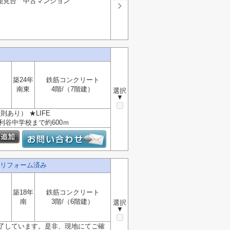
能見台 中古マンション
築24年
鉄筋コンクリート
南東
4階/（7階建）
選択
▼
則あり） ★LIFE
釜利谷中学校まで約600ｍ
リフォーム済み
築18年
鉄筋コンクリート
南
3階/（6階建）
選択
▼
了しています。是非、現地にてご確