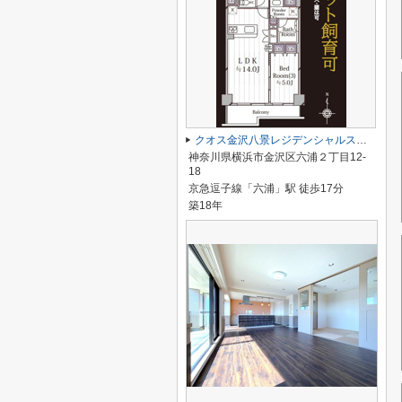
クオス金沢八景レジデンシャルステージ
神奈川県横浜市金沢区六浦２丁目12-
18
京急逗子線「六浦」駅 徒歩17分
築18年