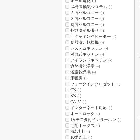
オール電化
(-)
24時間換気システム
(-)
２面バルコニー
(-)
３面バルコニー
(-)
両面バルコニー
(-)
外観タイル張り
(-)
IHクッキングヒーター
(-)
食器洗い乾燥機
(-)
システムキッチン
(-)
対面式キッチン
(-)
アイランドキッチン
(-)
追焚機能浴室
(-)
浴室乾燥機
(-)
床暖房
(-)
ウォークインクロゼット
(-)
CS
(-)
BS
(-)
CATV
(-)
インターネット対応
(-)
オートロック
(-)
TVモニタ付インターホン
(-)
宅配ボックス
(-)
2階以上
(-)
10階以上
(-)