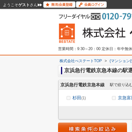
ようこそ
ゲスト
さん
営業時間：9:30～20：00 定休日：年中
株式会社べステートTOP
>
(マンション
京浜急行電鉄京急本線の駅
京浜急行電鉄京急本線
駅で絞り込
杉田
京急富
(1)