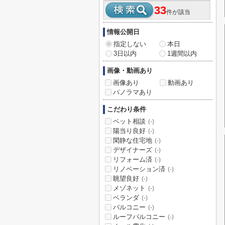
33
件が該当
情報公開日
指定しない
本日
3日以内
1週間以内
画像・動画あり
画像あり
動画あり
パノラマあり
こだわり条件
ペット相談
(-)
陽当り良好
(-)
閑静な住宅地
(-)
デザイナーズ
(-)
リフォーム済
(-)
リノベーション済
(-)
眺望良好
(-)
メゾネット
(-)
ベランダ
(-)
バルコニー
(-)
ルーフバルコニー
(-)