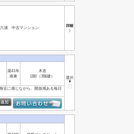
六浦 中古マンション
築41年
木造
南東
1階/（3階建）
選択
▼
を身近に感じながら、開放感ある毎日