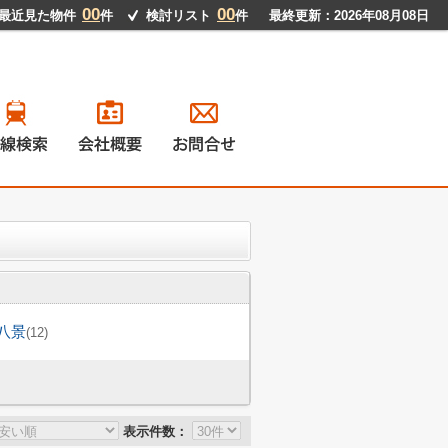
00
00
最近見た物件
件
検討リスト
件
最終更新：2026年08月08日
戸建て
ンション
地
貸物件
八景
(12)
表示件数：