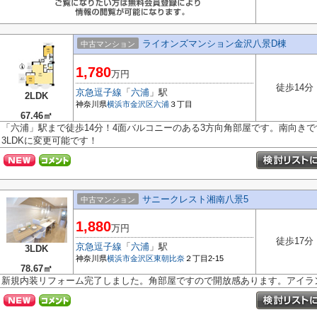
ライオンズマンション金沢八景D棟
中古マンション
1,780
万円
徒歩14分
京急逗子線
「
六浦
」駅
2LDK
神奈川県
横浜市金沢区
六浦
３丁目
67.46㎡
「六浦」駅まで徒歩14分！4面バルコニーのある3方向角部屋です。南向き
3LDKに変更可能です！
サニークレスト湘南八景5
中古マンション
1,880
万円
徒歩17分
京急逗子線
「
六浦
」駅
3LDK
神奈川県
横浜市金沢区
東朝比奈
２丁目2-15
78.67㎡
新規内装リフォーム完了しました。角部屋ですので開放感あります。アイラ