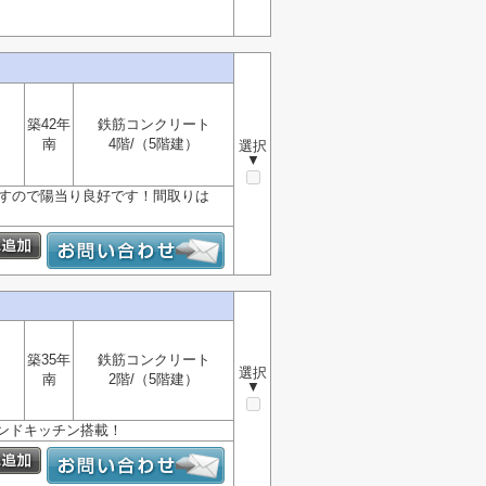
築42年
鉄筋コンクリート
南
4階/（5階建）
選択
▼
ですので陽当り良好です！間取りは
築35年
鉄筋コンクリート
選択
南
2階/（5階建）
▼
ンドキッチン搭載！