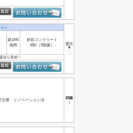
ョン
築18年
鉄筋コンクリート
選択
南西
4階/（9階建）
▼
陽当り良好！
沢文庫 リノベーション済