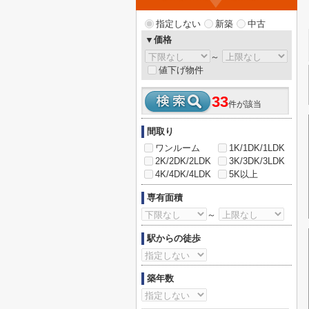
指定しない
新築
中古
▼価格
～
値下げ物件
33
件が該当
間取り
ワンルーム
1K/1DK/1LDK
2K/2DK/2LDK
3K/3DK/3LDK
4K/4DK/4LDK
5K以上
専有面積
～
駅からの徒歩
築年数