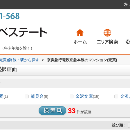
無休（年末年始を除く）
(売買))路線・駅から探す
>
京浜急行電鉄京急本線のマンション(売買)
一戸建て
マンション
土地
賃貸物件
一
マ
土
賃
選択画面
む
岡
能見台
金沢文庫
金沢
(1)
(8)
(19)
33
件が該当
並び順：