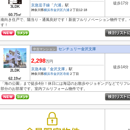
徒歩17分
京急逗子線
「
六浦
」駅
3LDK
神奈川県
横浜市金沢区
六浦
２丁目12-18
60.75㎡
南向き住戸で、陽当り・通風良好です！新規フルリノベーション物件です。
す！
センチュリー金沢文庫
中古マンション
2,298
万円
徒歩14分
京急本線
「
金沢文庫
」駅
2LDK
神奈川県
横浜市金沢区
寺前
２丁目
62.19㎡
「海の公園」まで徒歩4分！休日には海辺のお散歩やジョギングなどでリフレ
部分のお部屋です。室内フルリフォーム物件です。