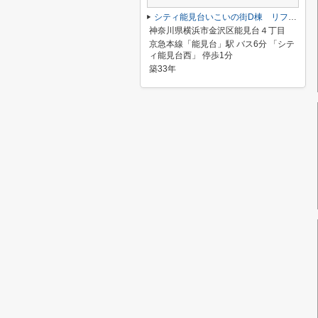
シティ能見台いこいの街D棟 リフォーム
神奈川県横浜市金沢区能見台４丁目
京急本線「能見台」駅 バス6分 「シテ
ィ能見台西」 停歩1分
築33年