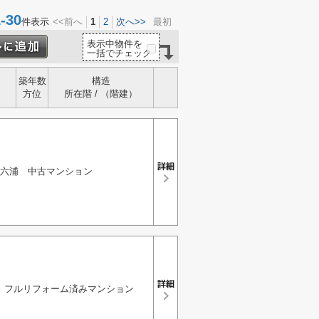
30
件表示
<<前へ
1
2
次へ>>
最初
表示中物件を
一括でチェック
築年数
構造
方位
所在階 / （階建）
六浦 中古マンション
 フルリフォーム済みマンション