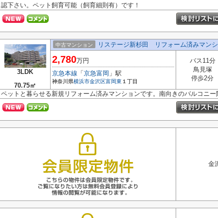
認下さい。ペット飼育可能（飼育細則有）です！
リステージ新杉田 リフォーム済みマンシ
中古マンション
2,780
万円
バス11分
鳥見塚
3LDK
京急本線
「
京急富岡
」駅
停歩2分
神奈川県
横浜市金沢区
富岡東
１丁目
70.75㎡
ペットと暮らせる新規リフォーム済みマンションです。南向きのバルコニー
金