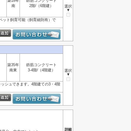
築18年
鉄筋コンクリート
南
2階/（6階建）
選択
▼
ペット飼育可能（飼育細則有）で
築35年
鉄筋コンクリート
南東
3-4階/（4階建）
選択
▼
ッシュできます。4階建ての3・4階