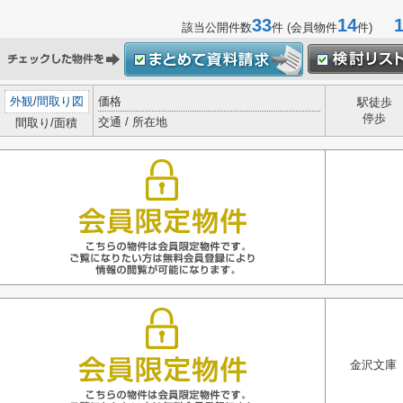
33
14
1-
該当公開件数
件 (会員物件
件)
外観
/
間取り図
価格
駅徒歩
停歩
交通 / 所在地
間取り/面積
金沢文庫