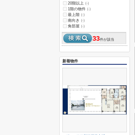
20階以上
(-)
1階の物件
(-)
最上階
(-)
南向き
(-)
角部屋
(-)
33
件が該当
新着物件