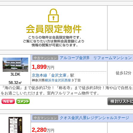
アルコープ金沢B リフォームマンション
中古マンション
1,899
万円
徒歩12分
3LDK
京急本線
「
金沢文庫
」駅
神奈川県
横浜市金沢区
西柴
３丁目
58.32㎡
『海の公園』まで徒歩約17分！『称名寺』まで徒歩約18分！海や山で自然
をお過ごしいただけます。室内フルリフォーム物件です。
クオス金沢八景レジデンシャルステージ
中古マンション
2,280
万円