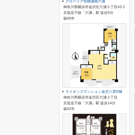
グローリア初穂湘南六浦
神奈川県横浜市金沢区六浦５丁目43-1
京急逗子線「六浦」駅 徒歩5分
築40年
ライオンズマンション金沢八景D棟
神奈川県横浜市金沢区六浦３丁目
京急逗子線「六浦」駅 徒歩14分
築42年