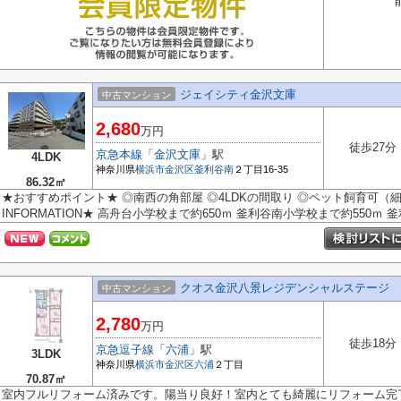
ジェイシティ金沢文庫
中古マンション
2,680
万円
徒歩27分
京急本線
「
金沢文庫
」駅
4LDK
神奈川県
横浜市金沢区
釜利谷南
２丁目16-35
86.32㎡
★おすすめポイント★ ◎南西の角部屋 ◎4LDKの間取り ◎ペット飼育可（細
INFORMATION★ 高舟台小学校まで約650ｍ 釜利谷南小学校まで約550ｍ 
クオス金沢八景レジデンシャルステージ 
中古マンション
2,780
万円
徒歩18分
京急逗子線
「
六浦
」駅
3LDK
神奈川県
横浜市金沢区
六浦
２丁目
70.87㎡
室内フルリフォーム済みです。陽当り良好！室内とても綺麗にリフォーム完