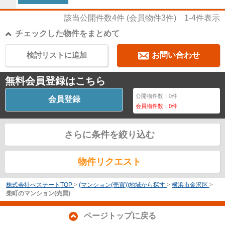
該当公開件数
4
件 (会員物件
3
件)
1-4
件表示
チェックした物件をまとめて
検討リストに追加
お問い合わせ
無料会員登録はこちら
公開物件数：
0
件
会員登録
会員物件数：
0
件
さらに条件を絞り込む
物件リクエスト
株式会社べステートTOP
>
(マンション(売買))地域から探す
>
横浜市金沢区
>
柴町のマンション(売買)
ページトップに戻る