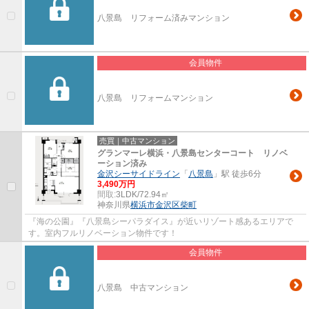
八景島 リフォーム済みマンション
会員物件
八景島 リフォームマンション
売買｜中古マンション
グランマーレ横浜・八景島センターコート リノベ
ーション済み
金沢シーサイドライン
「
八景島
」駅 徒歩6分
3,490万円
間取:
3LDK/72.94㎡
神奈川県
横浜市金沢区
柴町
『海の公園』『八景島シーパラダイス』が近いリゾート感あるエリアで
す。室内フルリノベーション物件です！
会員物件
八景島 中古マンション