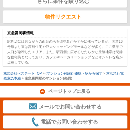
さらに条件を絞り込む
物件リクエスト
京急富岡駅情報
駅周辺には昔ながらの面影のある街並みがかすかに残っているが、国道16
号線より東は高層住宅や巨大ショッピングモールなどが多く、ここ数年で
人口が急増したエリア。また、駅西側に広がるなだらかな丘陵地帯は閑静
な住宅街となっており、カフェやベーカリーショップなどオシャレな店が
点在している。
株式会社べステートTOP
>
(マンション(売買))路線・駅から探す
>
京浜急行電
鉄京急本線
>
京急富岡駅のマンション(売買)
ページトップに戻る
メールでお問い合わせする
電話でお問い合わせする