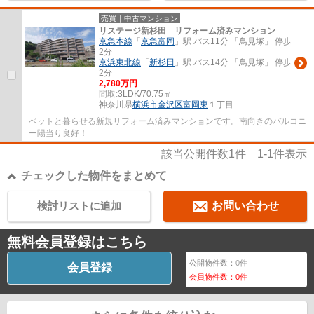
売買｜中古マンション
リステージ新杉田 リフォーム済みマンション
京急本線
「
京急富岡
」駅 バス11分 「鳥見塚」 停歩
2分
京浜東北線
「
新杉田
」駅 バス14分 「鳥見塚」 停歩
2分
2,780万円
間取:
3LDK/70.75㎡
神奈川県
横浜市金沢区
富岡東
１丁目
ペットと暮らせる新規リフォーム済みマンションです。南向きのバルコニ
ー陽当り良好！
該当公開件数
1
件
1-1
件表示
チェックした物件をまとめて
検討リストに追加
お問い合わせ
無料会員登録はこちら
公開物件数：
0
件
会員登録
会員物件数：
0
件