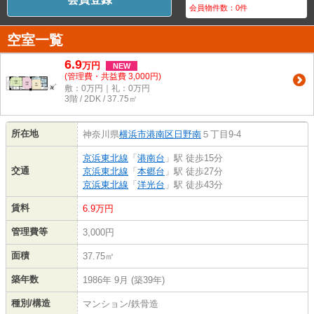
会員物件数：
0
件
空室一覧
6.9
万
円
NEW
(管理費・共益費 3,000円)
敷：0万円｜礼：0万円
3階 / 2DK / 37.75㎡
所在地
神奈川県
横浜市港南区
日野南
５丁目9‐4
京浜東北線
「
港南台
」駅 徒歩15分
交通
京浜東北線
「
本郷台
」駅 徒歩27分
京浜東北線
「
洋光台
」駅 徒歩43分
賃料
6.9万円
管理費等
3,000円
面積
37.75㎡
築年数
1986年 9月 (築39年)
種別/構造
マンション/鉄骨造