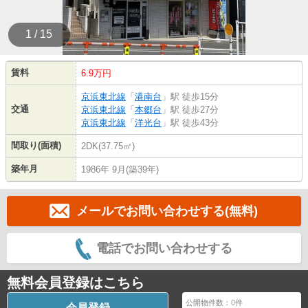
1 / 15
賃料
6.9万円
京浜東北線
「
港南台
」駅 徒歩15分
交通
京浜東北線
「
本郷台
」駅 徒歩27分
京浜東北線
「
洋光台
」駅 徒歩43分
間取り(面積)
2DK(37.75㎡)
築年月
1986年 9月(築39年)
メールでお問い合わせする(無料)
電話でお問い合わせする
無料会員登録はこちら
公開物件数：
0
件
会員登録