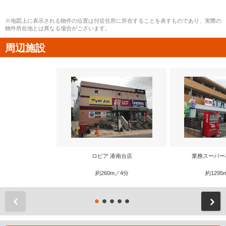
※地図上に表示される物件の位置は付近住所に所在することを表すものであり、実際の
物件所在地とは異なる場合がございます。
周辺施設
ロピア 港南台店
業務スーパー
約260m／4分
約1295
前