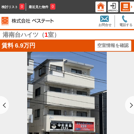
0
0
検討リスト
最近見た物件
お問合せ
電話する
港南台ハイツ（
1
室）
賃料
6.9万円
空室情報を確認