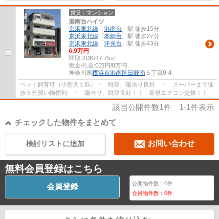
賃貸｜マンション
港南台ハイツ
京浜東北線
「
港南台
」駅 徒歩15分
京浜東北線
「
本郷台
」駅 徒歩27分
京浜東北線
「
洋光台
」駅 徒歩43分
6.9万円
間取:
2DK/37.75㎡
敷金/礼金:
0万円/0万円
神奈川県
横浜市港南区
日野南
５丁目9‐4
ペット飼育可（小型犬１匹）・ 眺望、陽当り良好 ・ スーパーまで徒
歩５分買い物便利 ・ 陽当り、眺望良好！！ 新規エアコン交換！！
該当公開件数
1
件
1-1
件表示
チェックした物件をまとめて
検討リストに追加
お問い合わせ
無料会員登録はこちら
公開物件数：
0
件
会員登録
会員物件数：
0
件