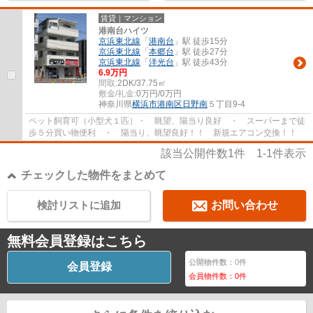
賃貸｜マンション
港南台ハイツ
京浜東北線
「
港南台
」駅 徒歩15分
京浜東北線
「
本郷台
」駅 徒歩27分
京浜東北線
「
洋光台
」駅 徒歩43分
6.9万円
間取:
2DK/37.75㎡
敷金/礼金:
0万円/0万円
神奈川県
横浜市港南区
日野南
５丁目9‐4
ペット飼育可（小型犬１匹）・ 眺望、陽当り良好 ・ スーパーまで徒
歩５分買い物便利 ・ 陽当り、眺望良好！！ 新規エアコン交換！！
該当公開件数
1
件
1-1
件表示
チェックした物件をまとめて
検討リストに追加
お問い合わせ
無料会員登録はこちら
公開物件数：
0
件
会員登録
会員物件数：
0
件