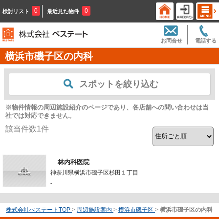
0
0
検討リスト
最近見た物件
お問合せ
電話する
横浜市磯子区の内科
スポットを絞り込む
※物件情報の周辺施設紹介のページであり、各店舗への問い合わせは当
社では対応できません。
該当件数
1
件
林内科医院
神奈川県横浜市磯子区杉田１丁目
-
株式会社べステートTOP
>
周辺施設案内
>
横浜市磯子区
>
横浜市磯子区の内科