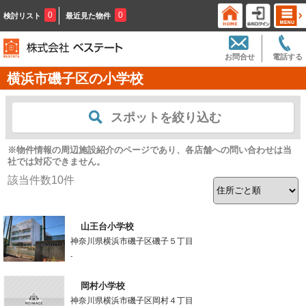
0
0
検討リスト
最近見た物件
お問合せ
電話する
横浜市磯子区の小学校
スポットを絞り込む
※物件情報の周辺施設紹介のページであり、各店舗への問い合わせは当
社では対応できません。
該当件数
10
件
山王台小学校
神奈川県横浜市磯子区磯子５丁目
-
岡村小学校
神奈川県横浜市磯子区岡村４丁目