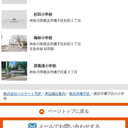
-
杉田小学校
神奈川県横浜市磯子区杉田１丁目
-
梅林小学校
神奈川県横浜市磯子区杉田５丁目
京急本線 杉田駅
-
屛風浦小学校
神奈川県横浜市磯子区森３丁目
-
株式会社べステートTOP
>
周辺施設案内
>
横浜市磯子区
>
横浜市磯子区の小学
校
ページトップに戻る
メールでお問い合わせする