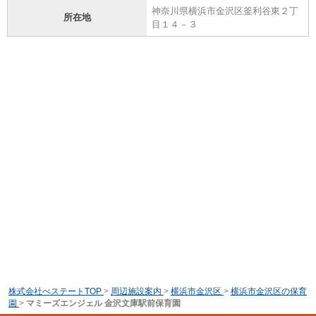
神奈川県横浜市金沢区釜利谷東２丁
所在地
目１４－３
株式会社べステートTOP
>
周辺施設案内
>
横浜市金沢区
>
横浜市金沢区の保育
園
>
マミーズエンジェル 金沢文庫駅前保育園