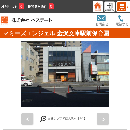
0
0
検討リスト
最近見た物件
お問合せ
電話する
マミーズエンジェル 金沢文庫駅前保育園
前
次
画像タップで拡大表示【
1
/1】