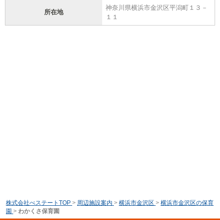
神奈川県横浜市金沢区平潟町１３－
所在地
１１
株式会社べステートTOP
>
周辺施設案内
>
横浜市金沢区
>
横浜市金沢区の保育
園
>
わかくさ保育園