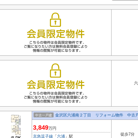
六
金沢区六浦南２丁目 リフォーム物件 中古
中古一戸建
3,849
万円
徒歩7分
京急逗子線
「
六浦
」駅
4LDK