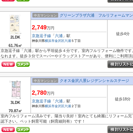
グリーンプラザ六浦 フルリフォームマン
中古マンション
2,749
万円
徒歩4分
京急逗子線
「
六浦
」駅
2LDK
神奈川県
横浜市金沢区
六浦
５丁目
61.76㎡
京急逗子線「六浦」駅から平坦徒歩４分です。室内フルリフォーム物件です
なれます。徒歩３分でスーパーやドラッグストアーがあり、便利にご利用頂け.
クオス金沢八景レジデンシャルステージ 
中古マンション
2,780
万円
徒歩18分
京急逗子線
「
六浦
」駅
3LDK
神奈川県
横浜市金沢区
六浦
２丁目
70.87㎡
室内フルリフォーム済みです。陽当り良好！室内とても綺麗にリフォーム完
認下さい。ペット飼育可能（飼育細則有）です！