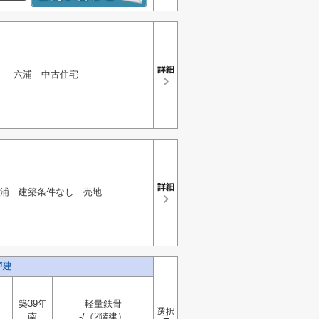
六浦 中古住宅
浦 建築条件なし 売地
戸建
築39年
軽量鉄骨
選択
南
-/（2階建）