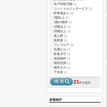
住戸内覧可能
(-)
コンシェルジュサービス
(-)
駐車場あり
(-)
2階以上
(-)
1階の物件
(-)
10階以上
(-)
20階以上
(-)
最上階
(-)
角部屋
(-)
ワンフロア
(-)
高層ビル
(-)
飲食店可
(-)
居抜物件
(-)
個別空調
(-)
都市ガス
(-)
下水道
(-)
21
件が該当
新着物件