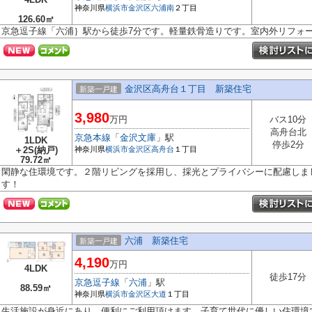
神奈川県
横浜市金沢区
六浦南
２丁目
126.60㎡
京急逗子線「六浦｝駅から徒歩7分です。軽量鉄骨造りです。室内外リフォー
金沢区高舟台１丁目 新築住宅
新築一戸建
3,980
万円
バス10分
高舟台北
京急本線
「
金沢文庫
」駅
1LDK
停歩2分
＋2S(納戸)
神奈川県
横浜市金沢区
高舟台
１丁目
79.72㎡
閑静な住環境です。２階リビングを採用し、採光とプライバシーに配慮しま
す！
六浦 新築住宅
新築一戸建
4,190
万円
4LDK
徒歩17分
京急逗子線
「
六浦
」駅
88.59㎡
神奈川県
横浜市金沢区
大道
１丁目
生活施設が身近にあり、便利にご利用頂けます。子育て世代に優しい住環境