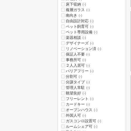
床下収納
(-)
複層ガラス
(-)
南向き
(-)
自由設計対応
(-)
ペット飼育可
(-)
ペット専用設備
(-)
楽器相談
(-)
デザイナーズ
(-)
リノベーション済
(-)
保証人不要
(-)
事務所可
(-)
２人入居可
(-)
バリアフリー
(-)
分割可
(-)
分譲タイプ
(-)
管理人常駐
(-)
眺望良好
(-)
フリーレント
(-)
カードキー
(-)
オープンハウス
(-)
外国人可
(-)
ガスコンロ設置可
(-)
ルームシェア可
(-)