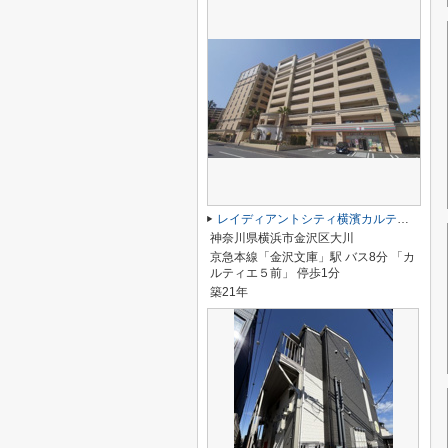
レイディアントシティ横濱カルティエ5
神奈川県横浜市金沢区大川
京急本線「金沢文庫」駅 バス8分 「カ
ルティエ５前」 停歩1分
築21年