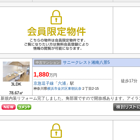
サニークレスト湘南八景5
中古マンション
1,880
万円
徒歩17分
京急逗子線
「
六浦
」駅
3LDK
神奈川県
横浜市金沢区
東朝比奈
２丁目2-15
78.67㎡
新規内装リフォーム完了しました。角部屋ですので開放感あります。アイラ