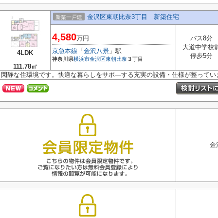
金沢区東朝比奈3丁目 新築住宅
新築一戸建
4,580
万円
バス8分
大道中学校
京急本線
「
金沢八景
」駅
4LDK
停歩5分
神奈川県
横浜市金沢区
東朝比奈
３丁目
111.78㎡
閑静な住環境です。快適な暮らしをサポ―する充実の設備・仕様が整ってい
金