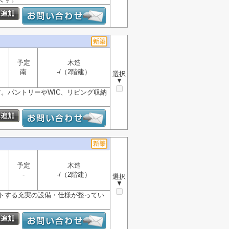
予定
木造
南
-/（2階建）
選択
▼
。パントリーやWIC、リビング収納
予定
木造
-
-/（2階建）
選択
▼
ートする充実の設備・仕様が整ってい