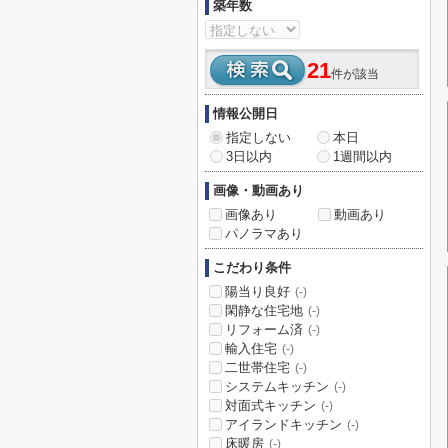
築年数
21
件が該当
情報公開日
指定しない
本日
3日以内
1週間以内
画像・動画あり
画像あり
動画あり
パノラマあり
こだわり条件
陽当り良好
(-)
閑静な住宅地
(-)
リフォーム済
(-)
輸入住宅
(-)
二世帯住宅
(-)
システムキッチン
(-)
対面式キッチン
(-)
アイランドキッチン
(-)
床暖房
(-)