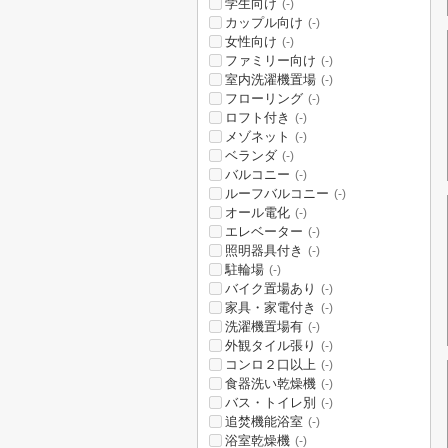
学生向け
(-)
カップル向け
(-)
女性向け
(-)
ファミリー向け
(-)
室内洗濯機置場
(-)
フローリング
(-)
ロフト付き
(-)
メゾネット
(-)
ベランダ
(-)
バルコニー
(-)
ルーフバルコニー
(-)
オール電化
(-)
エレベーター
(-)
照明器具付き
(-)
駐輪場
(-)
バイク置場あり
(-)
家具・家電付き
(-)
洗濯機置場有
(-)
外観タイル張り
(-)
コンロ２口以上
(-)
食器洗い乾燥機
(-)
バス・トイレ別
(-)
追焚機能浴室
(-)
浴室乾燥機
(-)