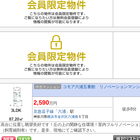
コモア六浦五番館 リノベーションマンシ
中古マンション
2,590
万円
徒歩8分
3LDK
京急逗子線
「
六浦
」駅
神奈川県
横浜市金沢区
六浦南
５丁目
87.20㎡
高台に位置し眺望良好です！丘の上の閑静な住環境！室内フルリノベーショ
（飼育細則有）です。是非、現地にてご確認下さい。