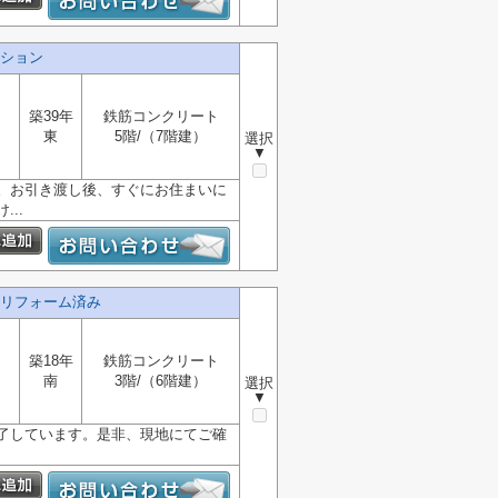
ション
築39年
鉄筋コンクリート
東
5階/（7階建）
選択
▼
。お引き渡し後、すぐにお住まいに
..
リフォーム済み
築18年
鉄筋コンクリート
南
3階/（6階建）
選択
▼
了しています。是非、現地にてご確