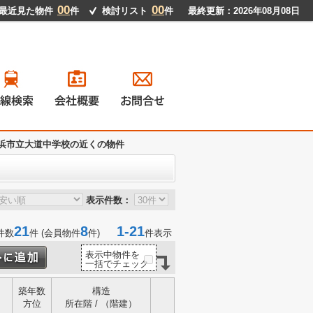
00
00
最近見た物件
件
検討リスト
件
最終更新：2026年08月08日
戸建て
ンション
地
貸物件
浜市立大道中学校の近くの物件
表示件数：
21
8
1-21
件数
件 (会員物件
件)
件表示
表示中物件を
一括でチェック
築年数
構造
方位
所在階 / （階建）