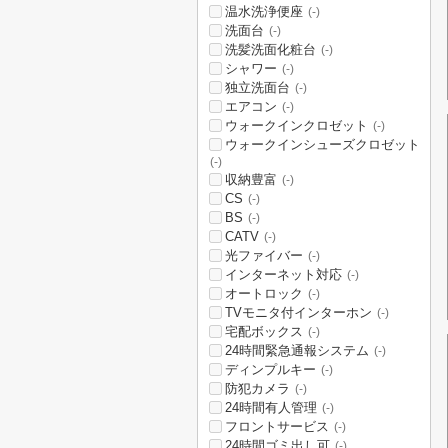
温水洗浄便座
(-)
洗面台
(-)
洗髪洗面化粧台
(-)
シャワー
(-)
独立洗面台
(-)
エアコン
(-)
ウォークインクロゼット
(-)
ウォークインシューズクロゼット
(-)
収納豊富
(-)
CS
(-)
BS
(-)
CATV
(-)
光ファイバー
(-)
インターネット対応
(-)
オートロック
(-)
TVモニタ付インターホン
(-)
宅配ボックス
(-)
24時間緊急通報システム
(-)
ディンプルキー
(-)
防犯カメラ
(-)
24時間有人管理
(-)
フロントサービス
(-)
24時間ゴミ出し可
(-)