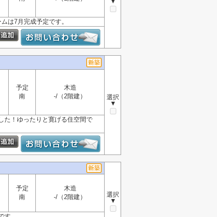
▼
ムは7月完成予定です。
予定
木造
南
-/（2階建）
選択
▼
した！ゆったりと寛げる住空間で
予定
木造
選択
南
-/（2階建）
▼
です。