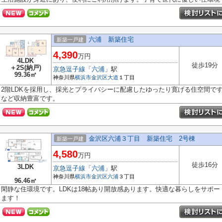
六浦 新築住宅
新築一戸建
4,390
万円
4LDK
徒歩19分
＋2S(納戸)
京急逗子線
「
六浦
」駅
99.36㎡
神奈川県
横浜市金沢区
大道
１丁目
2階LDKを採用し、採光とプライバシーに配慮したゆったり寛げる住空間です
など収納豊富です。
金沢区六浦３丁目 新築住宅 2号棟
新築一戸建
4,580
万円
徒歩16分
3LDK
京急逗子線
「
六浦
」駅
神奈川県
横浜市金沢区
六浦
３丁目
96.46㎡
閑静な住環境です。LDKは18帖あり開放感あります。快適な暮らしをサポ
ます！