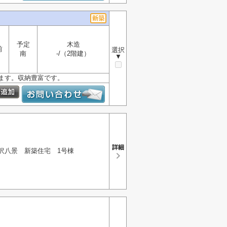
予定
木造
前
選択
南
-/（2階建）
▼
ます。収納豊富です。
沢八景 新築住宅 1号棟