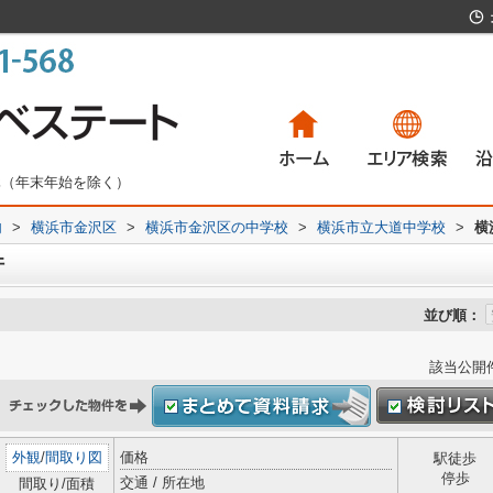
無休（年末年始を除く）
内
>
横浜市金沢区
>
横浜市金沢区の中学校
>
横浜市立大道中学校
一戸建て
マンション
土地
賃貸物件
>
一
マ
土
賃
横
件
並び順：
該当公開
外観
/
間取り図
価格
駅徒歩
停歩
交通 / 所在地
間取り/面積