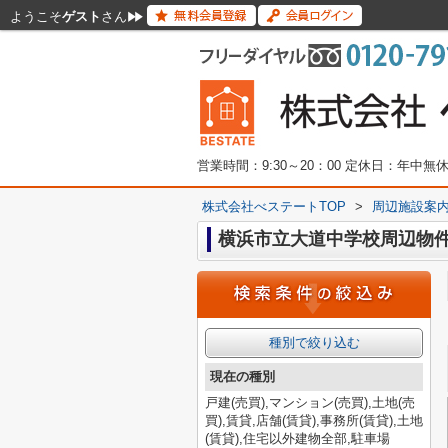
ようこそ
ゲスト
さん
営業時間：9:30～20：00 定休日：年中
株式会社べステートTOP
>
周辺施設案
横浜市立大道中学校周辺物
種別で絞り込む
現在の種別
戸建(売買),マンション(売買),土地(売
買),賃貸,店舗(賃貸),事務所(賃貸),土地
(賃貸),住宅以外建物全部,駐車場