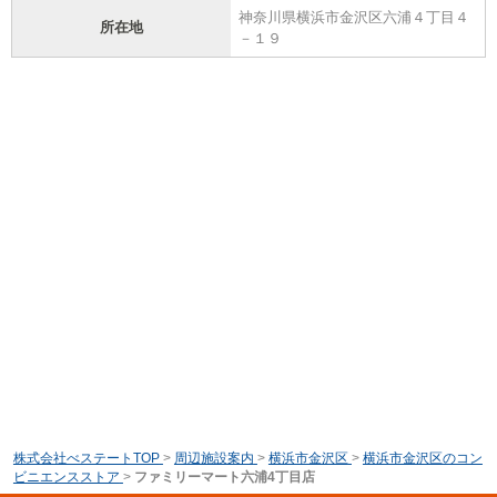
神奈川県横浜市金沢区六浦４丁目４
所在地
－１９
株式会社べステートTOP
>
周辺施設案内
>
横浜市金沢区
>
横浜市金沢区のコン
ビニエンスストア
>
ファミリーマート六浦4丁目店