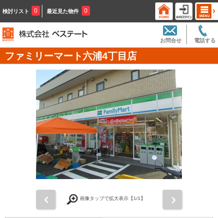
0
0
検討リスト
最近見た物件
お問合せ
電話する
ファミリーマート六浦4丁目店
前
次
画像タップで拡大表示【
1
/1】