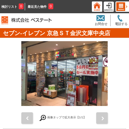
0
0
検討リスト
最近見た物件
お問合せ
電話する
セブン‐イレブン 京急ＳＴ金沢文庫中央店
前
次
画像タップで拡大表示【
1
/1】