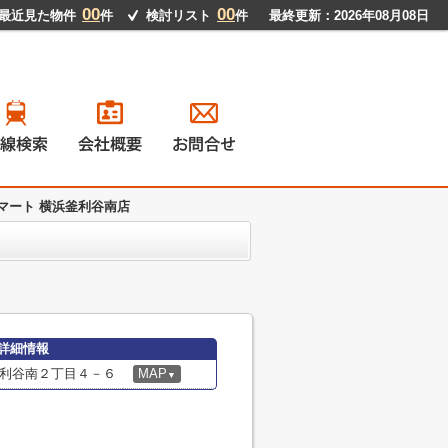
00
00
最近見た物件
件
検討リスト
件
最終更新：2026年08月08日
マート 横浜釜利谷南店
戸建て
ンション
地
貸物件
詳細情報
利谷南２丁目４－６
MAP
▼