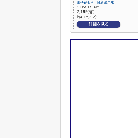
釜利谷南４丁目新築戸建
4LDK/117.16㎡
7,199
万円
約411m／6分
詳細を見る