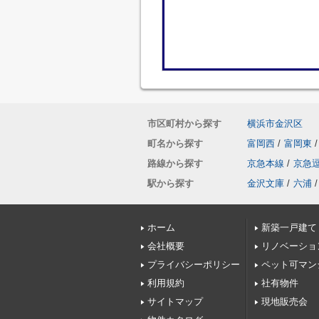
市区町村から探す
横浜市金沢区
町名から探す
富岡西
/
富岡東
/
路線から探す
京急本線
/
京急
駅から探す
金沢文庫
/
六浦
/
ホーム
新築一戸建て
会社概要
リノベーショ
プライバシーポリシー
ペット可マン
利用規約
社有物件
サイトマップ
現地販売会