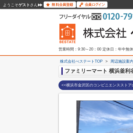
ようこそ
ゲスト
さん
営業時間：9:30～20：00 定休日：年中
株式会社べステートTOP
>
周辺施設案
ファミリーマート 横浜釜利
<<横浜市金沢区のコンビニエンスストア