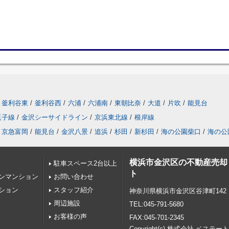
釜利谷東
/
釜利谷西
/
六浦
/
六浦南
/
東朝比奈
/
大道
/
片吹
/
能見台
逗子線
/
金沢シーサイドライン
/
京浜東北線
/
根岸線
京急富岡
/
能見台
/
金沢八景
/
追浜
/
杉田
/
新杉田
/
海の公園柴口
/
海の公
横浜市金沢区の不動産売却
駐車スペース2台以上
ト
ンマンション
お問い合わせ
ション
スタッフ紹介
神奈川県横浜市金沢区谷津町142
周辺施設
TEL:045-791-5680
お客様の声
FAX:045-701-2345
Copyright(c) 株式会社 ベステート