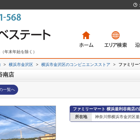
無休（年末年始を除く）
内
>
横浜市金沢区
>
横浜市金沢区のコンビニエンスストア
一戸建て
マンション
土地
賃貸物件
>
ファミリー
一
マ
土
賃
谷南店
の一覧へ
ファミリーマート 横浜釜利谷南店の
所在地
神奈川県横浜市金沢区釜