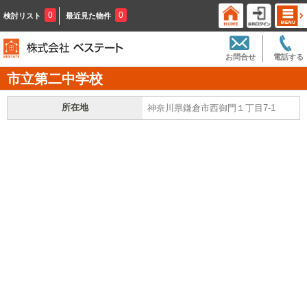
0
0
検討リスト
最近見た物件
お問合せ
電話する
市立第二中学校
所在地
神奈川県鎌倉市西御門１丁目7-1