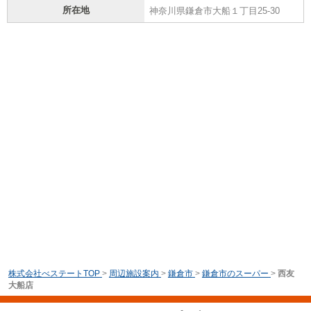
所在地
神奈川県鎌倉市大船１丁目25-30
株式会社べステートTOP
>
周辺施設案内
>
鎌倉市
>
鎌倉市のスーパー
>
西友
大船店