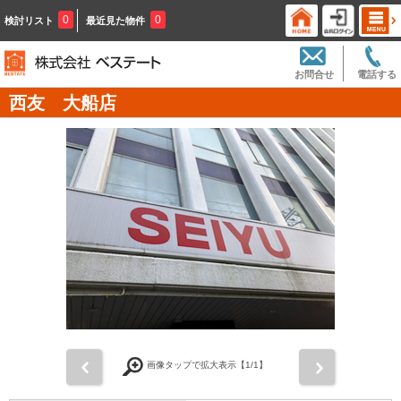
0
0
検討リスト
最近見た物件
お問合せ
電話する
西友 大船店
前
次
画像タップで拡大表示【
1
/1】